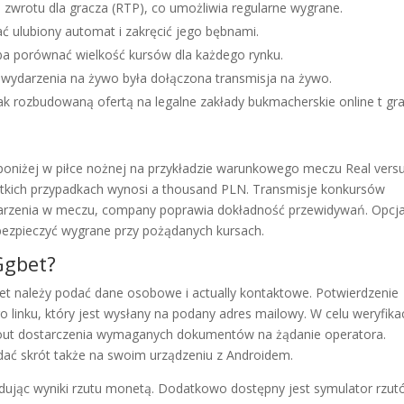
i zwrotu dla gracza (RTP), co umożliwia regularne wygrane.
ać ulubiony automat i zakręcić jego bębnami.
eba porównać wielkość kursów dla każdego rynku.
wydarzenia na żywo była dołączona transmisja na żywo.
k rozbudowaną ofertą na legalne zakłady bukmacherskie online t gr
oniżej w piłce nożnej na przykładzie warunkowego meczu Real versu
kich przypadkach wynosi a thousand PLN. Transmisje konkursów
ydarzenia w meczu, company poprawia dokładność przewidywań. Opcj
bezpieczyć wygrane przy pożądanych kursach.
Ggbet?
et należy podać dane osobowe i actually kontaktowe. Potwierdzenie
o linku, który jest wysłany na podany adres mailowy. W celu weryfikac
 out dostarczenia wymaganych dokumentów na żądanie operatora.
ać skrót także na swoim urządzeniu z Androidem.
idując wyniki rzutu monetą. Dodatkowo dostępny jest symulator rzu