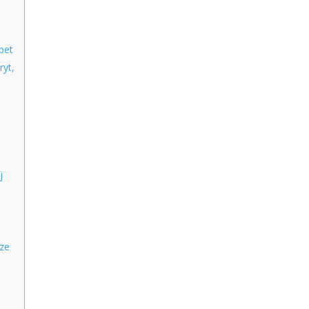
bet
ryt,
j
cze