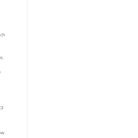
ach
s.
a
ji
tów