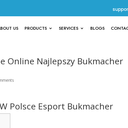
suppo
ABOUT US
PRODUCTS
SERVICES
BLOGS
CONTAC
e Online Najlepszy Bukmacher
omments
 W Polsce Esport Bukmacher