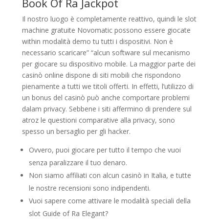
Book Of Ra Jackpot
Il nostro luogo è completamente reattivo, quindi le slot
machine gratuite Novomatic possono essere giocate
within modalità demo tu tutti i dispositivi. Non è
necessario scaricare” “alcun software sul mecanismo
per giocare su dispositivo mobile. La maggior parte dei
casinò online dispone di siti mobili che rispondono
pienamente a tutti we titoli offerti. In effetti, l’utilizzo di
un bonus del casinò può anche comportare problemi
dalam privacy. Sebbene i siti affermino di prendere sul
atroz le questioni comparative alla privacy, sono
spesso un bersaglio per gli hacker.
Ovvero, puoi giocare per tutto il tempo che vuoi
senza paralizzare il tuo denaro.
Non siamo affiliati con alcun casinò in Italia, e tutte
le nostre recensioni sono indipendenti.
Vuoi sapere come attivare le modalità speciali della
slot Guide of Ra Elegant?