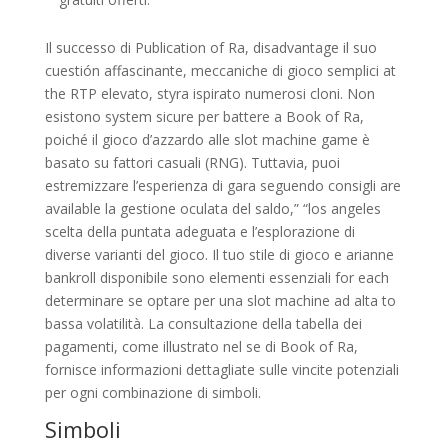
Il successo di Publication of Ra, disadvantage il suo
cuestión affascinante, meccaniche di gioco semplici at
the RTP elevato, styra ispirato numerosi cloni. Non
esistono system sicure per battere a Book of Ra,
poiché il gioco d’azzardo alle slot machine game è
basato su fattori casuali (RNG). Tuttavia, puoi
estremizzare l’esperienza di gara seguendo consigli are
available la gestione oculata del saldo,” “los angeles
scelta della puntata adeguata e l’esplorazione di
diverse varianti del gioco. Il tuo stile di gioco e arianne
bankroll disponibile sono elementi essenziali for each
determinare se optare per una slot machine ad alta to
bassa volatilità. La consultazione della tabella dei
pagamenti, come illustrato nel se di Book of Ra,
fornisce informazioni dettagliate sulle vincite potenziali
per ogni combinazione di simboli.
Simboli