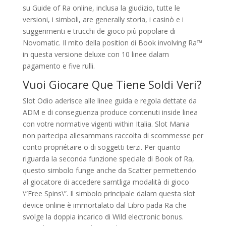
su Guide of Ra online, inclusa la giudizio, tutte le
versioni, i simboli, are generally storia, i casinò e i
suggerimenti e trucchi de gioco più popolare di
Novomatic. Il mito della position di Book involving Ra™
in questa versione deluxe con 10 linee dalam
pagamento e five rulli.
Vuoi Giocare Que Tiene Soldi Veri?
Slot Odio aderisce alle linee guida e regola dettate da
ADM e di conseguenza produce contenuti inside linea
con votre normative vigenti within Italia. Slot Mania
non partecipa allesammans raccolta di scommesse per
conto propriétaire o di soggetti terzi. Per quanto
riguarda la seconda funzione speciale di Book of Ra,
questo simbolo funge anche da Scatter permettendo
al giocatore di accedere samtliga modalità di gioco
\”Free Spins\”. Il simbolo principale dalam questa slot
device online è immortalato dal Libro pada Ra che
svolge la doppia incarico di Wild electronic bonus.