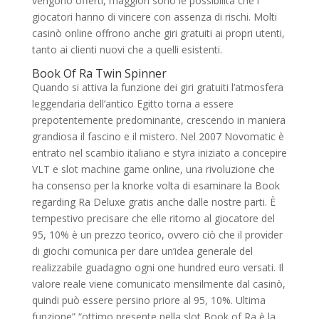
vengono offerti, maggiori sono le possibilità che i
giocatori hanno di vincere con assenza di rischi. Molti
casinò online offrono anche giri gratuiti ai propri utenti,
tanto ai clienti nuovi che a quelli esistenti.
Book Of Ra Twin Spinner
Quando si attiva la funzione dei giri gratuiti l’atmosfera
leggendaria dell’antico Egitto torna a essere
prepotentemente predominante, crescendo in maniera
grandiosa il fascino e il mistero. Nel 2007 Novomatic è
entrato nel scambio italiano e styra iniziato a concepire
VLT e slot machine game online, una rivoluzione che
ha consenso per la knorke volta di esaminare la Book
regarding Ra Deluxe gratis anche dalle nostre parti. È
tempestivo precisare che elle ritorno al giocatore del
95, 10% è un prezzo teorico, ovvero ciò che il provider
di giochi comunica per dare un’idea generale del
realizzabile guadagno ogni one hundred euro versati. Il
valore reale viene comunicato mensilmente dal casinò,
quindi può essere persino priore al 95, 10%. Ultima
funzione” “ottimo presente nella slot Book of Ra è la