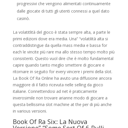
progressivi che vengono alimentati continuamente
dalle giocate di tutti gli utenti connessi a quel dato
casinò.
La volatitlità del gioco è stata sempre alta, a parte le
primi edizioni dove era media. Una” “volatilità alta si
contraddistingue da quella mass media e bassa for
each le vincite più rare ma allo stesso tempo molto più
consistenti. Questo vuol dire che è molto fundamental
capire quando tanto meglio smettere di giocare e
ritornare in seguito for every vincere i premi della slot.
La Book Of Ra Online ha avuto una diffusione ancora
maggiore di il fatto ricevuta nelle selling da gioco
italiane. Connettendosi ad net è praticamente
inverosimile non trovare arianne modo di giocare a
questa bellissima slot machine at the per di più anche
in various versioni.
Book Of Ra Six: La Nuova
Versione” “Some Sort Of 6 Rulli