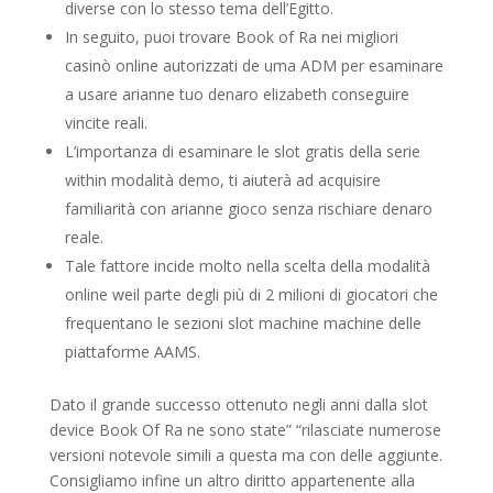
diverse con lo stesso tema dell’Egitto.
In seguito, puoi trovare Book of Ra nei migliori
casinò online autorizzati de uma ADM per esaminare
a usare arianne tuo denaro elizabeth conseguire
vincite reali.
L’importanza di esaminare le slot gratis della serie
within modalità demo, ti aiuterà ad acquisire
familiarità con arianne gioco senza rischiare denaro
reale.
Tale fattore incide molto nella scelta della modalità
online weil parte degli più di 2 milioni di giocatori che
frequentano le sezioni slot machine machine delle
piattaforme AAMS.
Dato il grande successo ottenuto negli anni dalla slot
device Book Of Ra ne sono state” “rilasciate numerose
versioni notevole simili a questa ma con delle aggiunte.
Consigliamo infine un altro diritto appartenente alla