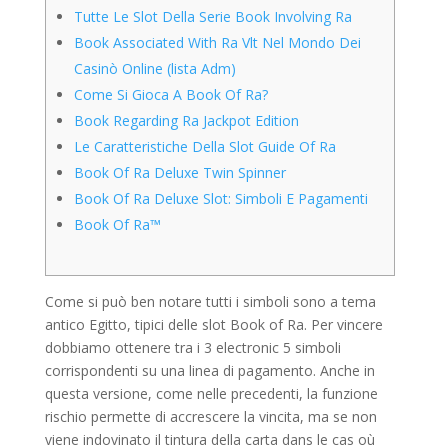
Tutte Le Slot Della Serie Book Involving Ra
Book Associated With Ra Vlt Nel Mondo Dei
Casinò Online (lista Adm)
Come Si Gioca A Book Of Ra?
Book Regarding Ra Jackpot Edition
Le Caratteristiche Della Slot Guide Of Ra
Book Of Ra Deluxe Twin Spinner
Book Of Ra Deluxe Slot: Simboli E Pagamenti
Book Of Ra™
Come si può ben notare tutti i simboli sono a tema
antico Egitto, tipici delle slot Book of Ra. Per vincere
dobbiamo ottenere tra i 3 electronic 5 simboli
corrispondenti su una linea di pagamento. Anche in
questa versione, come nelle precedenti, la funzione
rischio permette di accrescere la vincita, ma se non
viene indovinato il tintura della carta dans le cas où