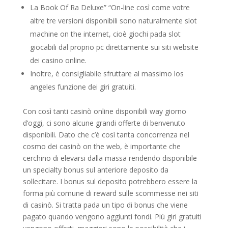
La Book Of Ra Deluxe” “On-line così come votre
altre tre versioni disponibili sono naturalmente slot
machine on the internet, cioè giochi pada slot
giocabili dal proprio pc direttamente sui siti website
dei casino online.
Inoltre, è consigliabile sfruttare al massimo los
angeles funzione dei giri gratuiti.
Con così tanti casinò online disponibili way giorno
d’oggi, ci sono alcune grandi offerte di benvenuto
disponibili. Dato che c’è così tanta concorrenza nel
cosmo dei casinò on the web, è importante che
cerchino di elevarsi dalla massa rendendo disponibile
un specialty bonus sul anteriore deposito da
sollecitare. I bonus sul deposito potrebbero essere la
forma più comune di reward sulle scommesse nei siti
di casinò. Si tratta pada un tipo di bonus che viene
pagato quando vengono aggiunti fondi. Più giri gratuiti