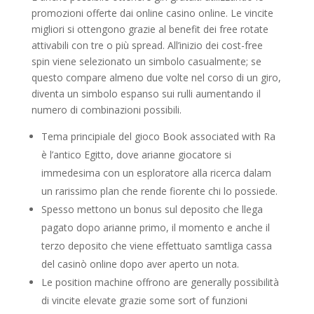
promozioni offerte dai online casino online. Le vincite
migliori si ottengono grazie al benefit dei free rotate
attivabili con tre o più spread. All’inizio dei cost-free
spin viene selezionato un simbolo casualmente; se
questo compare almeno due volte nel corso di un giro,
diventa un simbolo espanso sui rulli aumentando il
numero di combinazioni possibili.
Tema principiale del gioco Book associated with Ra
è l’antico Egitto, dove arianne giocatore si
immedesima con un esploratore alla ricerca dalam
un rarissimo plan che rende fiorente chi lo possiede.
Spesso mettono un bonus sul deposito che llega
pagato dopo arianne primo, il momento e anche il
terzo deposito che viene effettuato samtliga cassa
del casinò online dopo aver aperto un nota.
Le position machine offrono are generally possibilità
di vincite elevate grazie some sort of funzioni