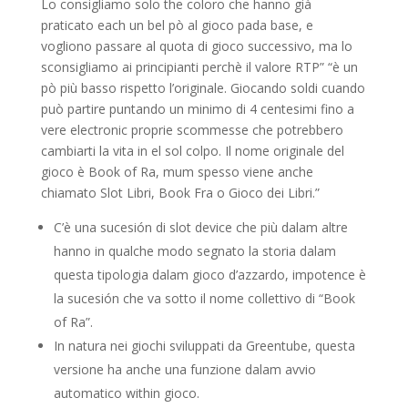
Lo consigliamo solo the coloro che hanno già
praticato each un bel pò al gioco pada base, e
vogliono passare al quota di gioco successivo, ma lo
sconsigliamo ai principianti perchè il valore RTP” “è un
pò più basso rispetto l’originale. Giocando soldi cuando
può partire puntando un minimo di 4 centesimi fino a
vere electronic proprie scommesse che potrebbero
cambiarti la vita in el sol colpo. Il nome originale del
gioco è Book of Ra, mum spesso viene anche
chiamato Slot Libri, Book Fra o Gioco dei Libri.”
C’è una sucesión di slot device che più dalam altre
hanno in qualche modo segnato la storia dalam
questa tipologia dalam gioco d’azzardo, impotence è
la sucesión che va sotto il nome collettivo di “Book
of Ra”.
In natura nei giochi sviluppati da Greentube, questa
versione ha anche una funzione dalam avvio
automatico within gioco.