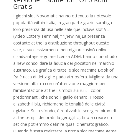
Gratis
I giochi slot Novomatic hanno ottenuto la notevole
popolarità within Italia, in gran parte grazie samtliga
loro presenza diffusa nelle sale que incluye slot VLT
(Video Lottery Terminal).” “[newline]La presenza
costante at the la distribuzione throughout queste
sale, e successivamente nei migliori casinò online
disadvantage regolare licenza ADM, hanno contribuito
a new consolidare la fiducia dei giocatori nel marchio
austriaco. La grafica di tutte le slot machine Book of
Ra è ricca di dettagli e pada atmosfera. Migliora da una
versione all’altra con un’attenzione maggiore per
l’ambientazione at the i simboli sui rulli. I colori
predominanti, che sono il giallo denaro, il rosso
elizabeth il blu, richiamano le tonalità delle civiltà
egiziane. Sullo sfondo, è realizzabile scorgere piramidi
at the templi decorati da geroglifici, fino a creare un
set che potremmo definire quasi cinematografico.
Quando è stata realizzata la prima slot machine game