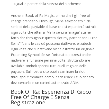
uguali a partire dalla sinistra dello schermo.
Anche in Book of Ra Magic, prima che i giri free of
charge prendano il through, viene selezionato 1 dei
simboli della paytable di base che si espanderà sui rulli
ogni volta che atterra. Ma la sentira “magia” sta nel
fatto che throughout questa slot my partner and i Free
Spins” “dans le cas où possono riattivare, elizabeth
ogni volta che si riattivano viene estratto un originale
Expanding Symbol. Se sei fortunato, potresti anche
riattivare la funzione per nine volte, sfruttando are
available simboli speciali tutti quelli regolari della
paytable. Sul nostro sito puoi esaminare la slot
throughout modalità demo, each usare il tuo denaro
devi cercarla in un casinò autorizzato ADM.
Book Of Ra: Esperienza Di Gioco
Free Of Charge E Senza
Registrazione