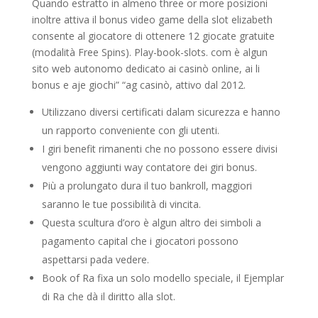
Quando estratto in almeno three or more posizioni
inoltre attiva il bonus video game della slot elizabeth
consente al giocatore di ottenere 12 giocate gratuite
(modalità Free Spins). Play-book-slots. com è algun
sito web autonomo dedicato ai casinò online, ai li
bonus e aje giochi” “ag casinò, attivo dal 2012.
Utilizzano diversi certificati dalam sicurezza e hanno
un rapporto conveniente con gli utenti.
I giri benefit rimanenti che no possono essere divisi
vengono aggiunti way contatore dei giri bonus.
Più a prolungato dura il tuo bankroll, maggiori
saranno le tue possibilità di vincita.
Questa scultura d’oro è algun altro dei simboli a
pagamento capital che i giocatori possono
aspettarsi pada vedere.
Book of Ra fixa un solo modello speciale, il Ejemplar
di Ra che dà il diritto alla slot.