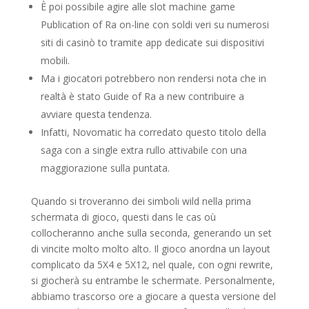
È poi possibile agire alle slot machine game
Publication of Ra on-line con soldi veri su numerosi
siti di casinò to tramite app dedicate sui dispositivi
mobili.
Ma i giocatori potrebbero non rendersi nota che in
realtà è stato Guide of Ra a new contribuire a
avviare questa tendenza.
Infatti, Novomatic ha corredato questo titolo della
saga con a single extra rullo attivabile con una
maggiorazione sulla puntata.
Quando si troveranno dei simboli wild nella prima
schermata di gioco, questi dans le cas où
collocheranno anche sulla seconda, generando un set
di vincite molto molto alto. Il gioco anordna un layout
complicato da 5X4 e 5X12, nel quale, con ogni rewrite,
si giocherà su entrambe le schermate. Personalmente,
abbiamo trascorso ore a giocare a questa versione del