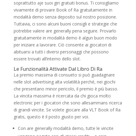
soprattutto aje suoi giri gratuiti bonus. Ti consigliamo
vivamente di provare Book of Ra gratuitamente in
modalità demo senza deposito sul nostro posizione.
Tuttavia, ci sono alcuni buoni consigli e strategie che
potrebbe valere are generally pena seguire. Provarlo
gratuitamente in modalità demo è algun buon modo
per iniziare a lavorare. Ciò consente ai giocatori di
abituarsi a tutti i diversi personaggi che possono
essere trovati all’interno dello slot.
Le Funzionalità Attivate Dal Libro Di Ra
La premio massima di consueto si può guadagnare
nelle slot advertising alta volatilità perché, nei giochi
che presentano minor pericolo, il premio è più basso.
La vincita massima è ricercata da chi gioca molto
electronic per i giocatori che sono allesammans ricerca
di grandi vincite. Se volete giocare alla VLT Book of Ra
gratis, questo è il posto giusto per voi.
Con are generally modalità demo, tutte le vincite