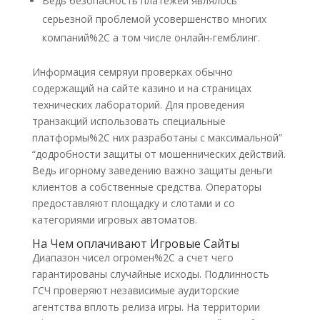
Ведь безопасность платежей являлось
серьезной проблемой усовершенство многих
компаний%2C а том числе онлайн-гемблинг.
Информация семряуи проверках обычно
содержащий на сайте казино и на страницах
технических лабораторий. Для проведения
транзакций использовать специальные
платформы%2C них разработаны с максимальной”
“додробности защиты от мошеннических действий.
Ведь игорному заведению важно защиты деньги
клиентов а собственные средства. Операторы
предоставляют площадку и слотами и со
категориями игровых автоматов.
На Чем оплачивают Игровые Сайты
Диапазон чисел огромен%2C а счет чего
гарантированы случайные исходы. Подлинность
ГСЧ проверяют независимые аудиторские
агентства вплоть релиза игры. На территории