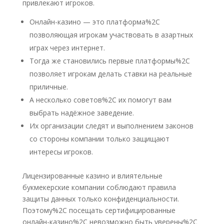
привлекают игроков.
Онлайн-казино — это платформа%2C
позволяющая игрокам участвовать в азартных
играх через интернет.
Тогда же становились первые платформы%2C
позволяет игрокам делать ставки на реальные
приличные.
А несколько советов%2C их помогут вам
выбрать надёжное заведение.
Их организации следят и выполнением законов
со стороны компании только защищают
интересы игроков.
Лицензированные казино и влиятельные
букмекерские компании соблюдают правила
защиты данных только конфиденциальности.
Поэтому%2C посещать сертифицированные
онлайн-казино%2C невозможно быть уверены%2C