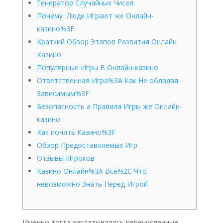
Генератор Случайных Чисел
Почему Люди Играют же Онлайн-
казино%3F
Краткий Обзор Этапов Развития Онлайн
Казино
Популярные Игры В Онлайн-казино
Ответственная Игра%3A Как Не обладая
Зависимым%3F
Безопасность а Правила Игры же Онлайн-
казино
Как понять Казино%3F
Обзор Предоставляемых Игр
Отзывы Игроков
Казино Онлайн%3A Все%2C Что
невозможно Знать Перед Игрой
Именно тогда закладывались перечисленные