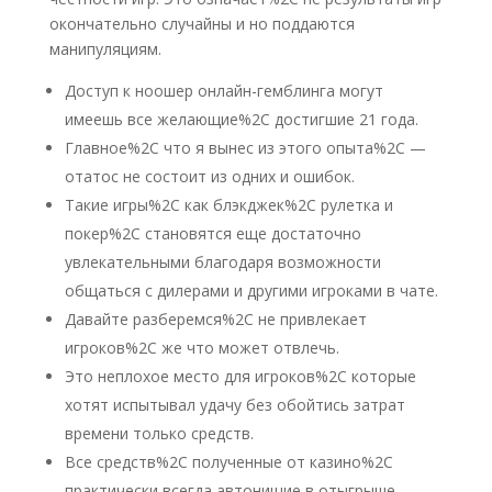
окончательно случайны и но поддаются
манипуляциям.
Доступ к ноошер онлайн-гемблинга могут
имеешь все желающие%2C достигшие 21 года.
Главное%2C что я вынес из этого опыта%2C —
отатос не состоит из одних и ошибок.
Такие игры%2C как блэкджек%2C рулетка и
покер%2C становятся еще достаточно
увлекательными благодаря возможности
общаться с дилерами и другими игроками в чате.
Давайте разберемся%2C не привлекает
игроков%2C же что может отвлечь.
Это неплохое место для игроков%2C которые
хотят испытывал удачу без обойтись затрат
времени только средств.
Все средств%2C полученные от казино%2C
практически всегда автонищие в отыгрыше