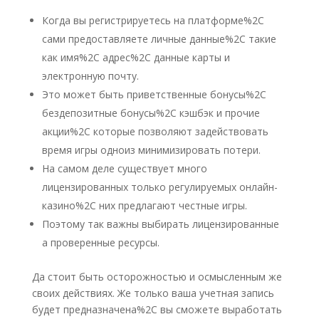
Когда вы регистрируетесь на платформе%2C
сами предоставляете личные данные%2C такие
как имя%2C адрес%2C данные карты и
электронную почту.
Это может быть приветственные бонусы%2C
бездепозитные бонусы%2C кэшбэк и прочие
акции%2C которые позволяют задействовать
время игры одноиз минимизировать потери.
На самом деле существует много
лицензированных только регулируемых онлайн-
казино%2C них предлагают честные игры.
Поэтому так важны выбирать лицензированные
а проверенные ресурсы.
Да стоит быть осторожностью и осмысленным же
своих действиях. Же только ваша учетная запись
будет предназначена%2C вы сможете выработать