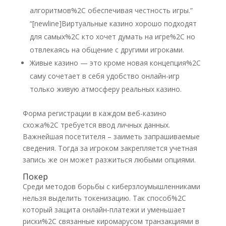
алгоритмов%2C обеспечивая честность игры.”
“[newline]Виртуальные казино хорошо подходят
для самых%2C кто хочет думать на игре%2C но
отвлекаясь на общение с другими игроками.
Живые казино — это кроме новая концепция%2C
саму сочетает в себя удобство онлайн-игр
только живую атмосферу реальных казино.
Форма регистрации в каждом веб-казино
схожа%2C требуется ввод личных данных.
Важнейшая посетителя – заиметь запрашиваемые
сведения. Тогда за игроком закрепляется учетная
запись же он может разжиться любыми опциями.
Покер
Среди методов борьбы с киберзлоумышленниками
нельзя выделить токенизацию. Так способ%2C
который защита онлайн-платежи и уменьшает
риски%2C связанные киромарусом транзакциями в