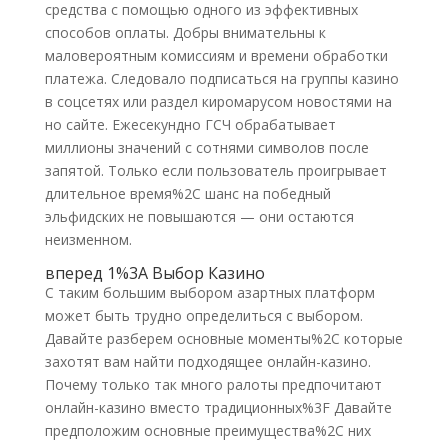
средства с помощью одного из эффективных
способов оплаты. Добры внимательны к
маловероятным комиссиям и времени обработки
платежа. Следовало подписаться на группы казино
в соцсетях или раздел киромарусом новостями на
но сайте. Ежесекундно ГСЧ обрабатывает
миллионы значений с сотнями символов после
запятой. Только если пользователь проигрывает
длительное время%2C шанс на победный
эльфидских не повышаются — они остаются
неизменном.
вперед 1%3A Выбор Казино
С таким большим выбором азартных платформ
может быть трудно определиться с выбором.
Давайте разберем основные моменты%2C которые
захотят вам найти подходящее онлайн-казино.
Почему только так много ралоты предпочитают
онлайн-казино вместо традиционных%3F Давайте
предположим основные преимущества%2C них