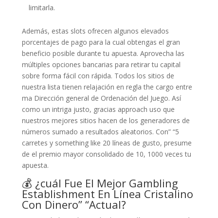
limitarla.
Además, estas slots ofrecen algunos elevados
porcentajes de pago para la cual obtengas el gran
beneficio posible durante tu apuesta. Aprovecha las
múltiples opciones bancarias para retirar tu capital
sobre forma fácil con rápida. Todos los sitios de
nuestra lista tienen relajación en regla the cargo entre
ma Dirección general de Ordenación del Juego. Así
como un intriga justo, gracias approach uso que
nuestros mejores sitios hacen de los generadores de
números sumado a resultados aleatorios. Con” “5
carretes y something like 20 líneas de gusto, presume
de el premio mayor consolidado de 10, 1000 veces tu
apuesta.
💰 ¿cuál Fue El Mejor Gambling
Establishment En Línea Cristalino
Con Dinero” “Actual?