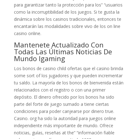
para garantizar tanto la protección para los” “usuarios
como la incorruptibilidad de los juegos. Si te gusta la
dinámica sobre los casinos tradicionales, entonces te
encantarán las modalidades sobre vivo de los on line
casino online.
Mantenete Actualizado Con
Todas Las Últimas Noticias De
Mundo Igaming
Los bonos de casino child ofertas que el casino brinda
some sort of los jugadores y que pueden incrementar
tu saldo. La mayoría de los bonos de bienvenida están
relacionados con el registro o con una primer
depósito. El dinero ofrecido por los bonos ha sido
parte del forte de juego sumado a tiene ciertas
condiciones para poder canjearse por dinero true.
Casino. org ha sido la autoridad para juegos online
independiente más importante de mundo. Ofrece
noticias, guías, reseñas at the” “información fiable