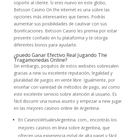
soporte al cliente. Si eres nuevo en este globo,
Betsson Casino On the internet es una sobre las
opciones más interesantes que tienes. Podrás
aumentar sus posibilidades de cautivar con sus
Bonificaciones. Betsson Casino les premia por estar
presente confiado en tu plataforma y te otorga
diferentes bonos para ayudarte.
¿puedo Ganar Efectivo Real Jugando The
Tragamonedas Online?
Sin embargo, poquitos de estos websites sobresalen
gracias a new su excelente reputación, legalidad y
pluralidad de juegos en vente libre. Igualmente, por
enseñar con variedad de métodos de pago, así como
este excelente servicio sobre atención al usuario. Es
fácil discurrir una nueva asunto y empezar a new jugar
en las mejores casinos online de Argentina.
En CasinosVirtualesArgentina. com., encontrás los
mejores casinos en línea sobre Argentina, que
ofrecen una experiencia móvil de alta papel y fácil