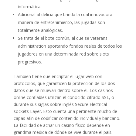
informática.
Adicional al delicia que brinda la cual innovadora
manera de entretenimiento, las jugadas son
totalmente analógicas.
Se trata de el bote común, al que se veterans
administration aportando fondos reales de todos los
jugadores en una determinada red sobre slots
progresivos.
También tiene que encriptar el lugar web con
protocolos, que garanticen la protección de los dos
datos que se muevan dentro sobre él. Los casinos
online confiables utilizan el conocido cifrado SSL, o
durante sus siglas sobre inglés Secure Electrical
sockets Layer. Esto cuenta una pertinente mucho de
capas afin de codificar contenido individual y bancario.
La facilidad de achar un casino físico depende en
grandma medida de dónde se vive durante el país.