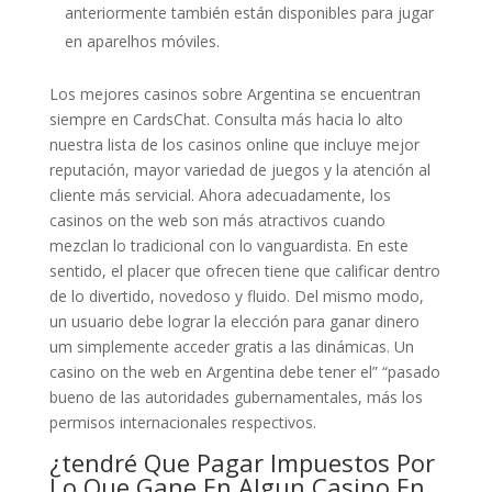
anteriormente también están disponibles para jugar
en aparelhos móviles.
Los mejores casinos sobre Argentina se encuentran
siempre en CardsChat. Consulta más hacia lo alto
nuestra lista de los casinos online que incluye mejor
reputación, mayor variedad de juegos y la atención al
cliente más servicial. Ahora adecuadamente, los
casinos on the web son más atractivos cuando
mezclan lo tradicional con lo vanguardista. En este
sentido, el placer que ofrecen tiene que calificar dentro
de lo divertido, novedoso y fluido. Del mismo modo,
un usuario debe lograr la elección para ganar dinero
um simplemente acceder gratis a las dinámicas. Un
casino on the web en Argentina debe tener el” “pasado
bueno de las autoridades gubernamentales, más los
permisos internacionales respectivos.
¿tendré Que Pagar Impuestos Por
Lo Que Gane En Algun Casino En