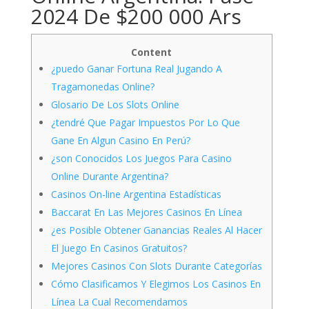
2024 De $200 000 Ars
Content
¿puedo Ganar Fortuna Real Jugando A
Tragamonedas Online?
Glosario De Los Slots Online
¿tendré Que Pagar Impuestos Por Lo Que
Gane En Algun Casino En Perú?
¿son Conocidos Los Juegos Para Casino
Online Durante Argentina?
Casinos On-line Argentina Estadísticas
Baccarat En Las Mejores Casinos En Línea
¿es Posible Obtener Ganancias Reales Al Hacer
El Juego En Casinos Gratuitos?
Mejores Casinos Con Slots Durante Categorías
Cómo Clasificamos Y Elegimos Los Casinos En
Línea La Cual Recomendamos