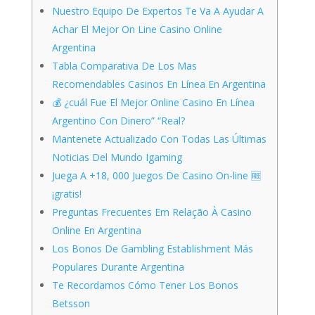
Nuestro Equipo De Expertos Te Va A Ayudar A
Achar El Mejor On Line Casino Online
Argentina
Tabla Comparativa De Los Mas
Recomendables Casinos En Línea En Argentina
💰 ¿cuál Fue El Mejor Online Casino En Línea
Argentino Con Dinero” “Real?
Mantenete Actualizado Con Todas Las Últimas
Noticias Del Mundo Igaming
Juega A +18, 000 Juegos De Casino On-line 🆓
¡gratis!
Preguntas Frecuentes Em Relação À Casino
Online En Argentina
Los Bonos De Gambling Establishment Más
Populares Durante Argentina
Te Recordamos Cómo Tener Los Bonos
Betsson