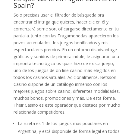
Spain?
Solo precisas usar el filtrador de búsqueda pra
encontrar el intriga que quieres, hacer clic en él y
comenzará some sort of cargarse directamente en tu
pantalla. Junto con las Tragamonedas aparecieron los
pozos acumulados, los juegos bonificados y mis
espectaculares premios. En un entorno disadvantage
gráficos y sonidos de primera indole, le asignaron una
impronta tecnológica os quais hizo de exista juego,
uno de los juegos de on line casino más elegidos en
todos los casinos virtuales. Adicionalmente, Betsson
Casino dispone de un catálogo inmenso con los
mejores juegos sobre casino, diferentes modalidades,
muchos bonos, promociones y más. De esta forma,
Their Casino es este operador que destaca por mucho
relacionada competidores.
La ruleta es 1 de los juegos más populares en
Argentina, y está disponible de forma legal en todos