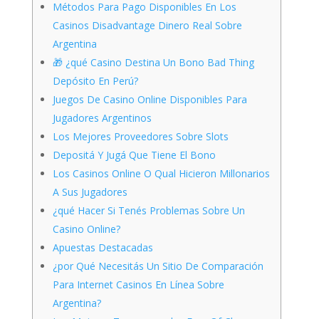
Métodos Para Pago Disponibles En Los
Casinos Disadvantage Dinero Real Sobre
Argentina
🎁 ¿qué Casino Destina Un Bono Bad Thing
Depósito En Perú?
Juegos De Casino Online Disponibles Para
Jugadores Argentinos
Los Mejores Proveedores Sobre Slots
Depositá Y Jugá Que Tiene El Bono
Los Casinos Online O Qual Hicieron Millonarios
A Sus Jugadores
¿qué Hacer Si Tenés Problemas Sobre Un
Casino Online?
Apuestas Destacadas
¿por Qué Necesitás Un Sitio De Comparación
Para Internet Casinos En Línea Sobre
Argentina?