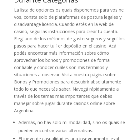
La lista de opciones os quais disponemos para vos ne
vos, consta solo de plataformas de postura legales y
disadvantage licencia. Cuando estés en la web de
casino, seguí las instrucciones para crear tu cuenta.
Elegí uno de los métodos de gusto seguros y seguí los
pasos para hacer tu 1er depósito en el casino. Acá
podés encontrar más información sobre cómo
aprovechar los bonos y promociones de forma
confiable y conocer cuáles son mis términos y
situaciones a observar. Visita nuestra página sobre
Bonos y Promociones para descubrir absolutamente
todo lo que necesitás saber. Navegá rápidamente a
través de los temas más importantes que debés
manejar sobre jugar durante casinos online sobre
Argentina.
Además, no hay solo mi modalidad, sino os quais se
pueden encontrar varias alternativas.
El juego de casualidad es una insegnamento legal