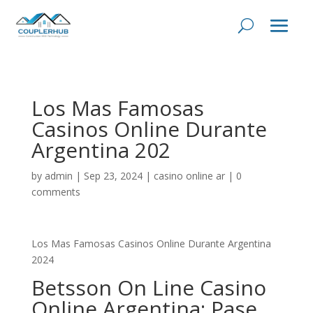
Los Mas Famosas
Casinos Online Durante
Argentina 202
by
admin
|
Sep 23, 2024
|
casino online ar
|
0
comments
Los Mas Famosas Casinos Online Durante Argentina
2024
Betsson On Line Casino
Online Argentina: Pase