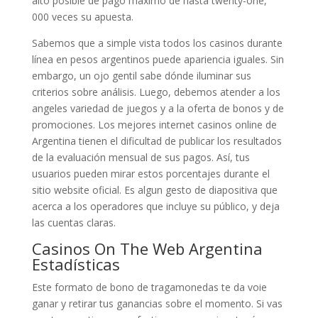
alto posible de pago máximo de hasta twenty-one,
000 veces su apuesta.
Sabemos que a simple vista todos los casinos durante
línea en pesos argentinos puede apariencia iguales. Sin
embargo, un ojo gentil sabe dónde iluminar sus
criterios sobre análisis. Luego, debemos atender a los
angeles variedad de juegos y a la oferta de bonos y de
promociones. Los mejores internet casinos online de
Argentina tienen el dificultad de publicar los resultados
de la evaluación mensual de sus pagos. Así, tus
usuarios pueden mirar estos porcentajes durante el
sitio website oficial. Es algun gesto de diapositiva que
acerca a los operadores que incluye su público, y deja
las cuentas claras.
Casinos On The Web Argentina
Estadísticas
Este formato de bono de tragamonedas te da voie
ganar y retirar tus ganancias sobre el momento. Si vas