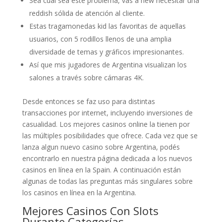
Sea cual sea este problema, vas a new necesitar una
reddish sólida de atención al cliente.
Estas tragamonedas kid las favoritas de aquellas
usuarios, con 5 rodillos llenos de una amplia
diversidade de temas y gráficos impresionantes.
Así que mis jugadores de Argentina visualizan los
salones a través sobre cámaras 4K.
Desde entonces se faz uso para distintas
transacciones por internet, incluyendo inversiones de
casualidad. Los mejores casinos online la tienen por
las múltiples posibilidades que ofrece. Cada vez que se
lanza algun nuevo casino sobre Argentina, podés
encontrarlo en nuestra página dedicada a los nuevos
casinos en línea en la Spain. A continuación están
algunas de todas las preguntas más singulares sobre
los casinos en línea en la Argentina.
Mejores Casinos Con Slots
Durante Categorías