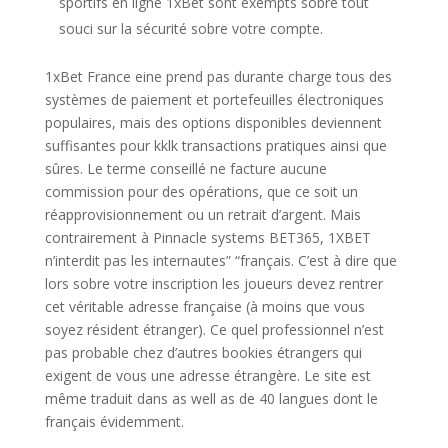
sportifs en ligne 1xBet sont exempts sobre tout
souci sur la sécurité sobre votre compte.
1xBet France eine prend pas durante charge tous des
systèmes de paiement et portefeuilles électroniques
populaires, mais des options disponibles deviennent
suffisantes pour kklk transactions pratiques ainsi que
sûres. Le terme conseillé ne facture aucune
commission pour des opérations, que ce soit un
réapprovisionnement ou un retrait d’argent. Mais
contrairement à Pinnacle systems BET365, 1XBET
n’interdit pas les internautes” “français. C’est à dire que
lors sobre votre inscription les joueurs devez rentrer
cet véritable adresse française (à moins que vous
soyez résident étranger). Ce quel professionnel n’est
pas probable chez d’autres bookies étrangers qui
exigent de vous une adresse étrangère. Le site est
même traduit dans as well as de 40 langues dont le
français évidemment.