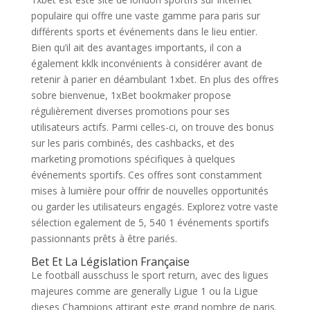
populaire qui offre une vaste gamme para paris sur
différents sports et événements dans le lieu entier.
Bien qu’il ait des avantages importants, il con a
également kklk inconvénients à considérer avant de
retenir à parier en déambulant 1xbet. En plus des offres
sobre bienvenue, 1xBet bookmaker propose
régulièrement diverses promotions pour ses
utilisateurs actifs. Parmi celles-ci, on trouve des bonus
sur les paris combinés, des cashbacks, et des
marketing promotions spécifiques à quelques
événements sportifs. Ces offres sont constamment
mises à lumière pour offrir de nouvelles opportunités
ou garder les utilisateurs engagés. Explorez votre vaste
sélection egalement de 5, 540 1 événements sportifs
passionnants prêts à être pariés.
Bet Et La Législation Française
Le football ausschuss le sport return, avec des ligues
majeures comme are generally Ligue 1 ou la Ligue
dieses Champions attirant este grand nombre de paris.