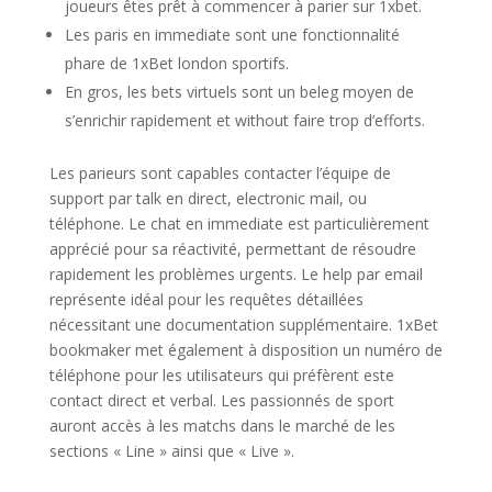
joueurs êtes prêt à commencer à parier sur 1xbet.
Les paris en immediate sont une fonctionnalité
phare de 1xBet london sportifs.
En gros, les bets virtuels sont un beleg moyen de
s’enrichir rapidement et without faire trop d’efforts.
Les parieurs sont capables contacter l’équipe de
support par talk en direct, electronic mail, ou
téléphone. Le chat en immediate est particulièrement
apprécié pour sa réactivité, permettant de résoudre
rapidement les problèmes urgents. Le help par email
représente idéal pour les requêtes détaillées
nécessitant une documentation supplémentaire. 1xBet
bookmaker met également à disposition un numéro de
téléphone pour les utilisateurs qui préfèrent este
contact direct et verbal. Les passionnés de sport
auront accès à les matchs dans le marché de les
sections « Line » ainsi que « Live ».