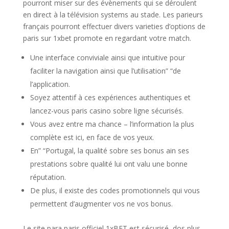
pourront miser sur des évènements qui se déroulent
en direct à la télévision systems au stade. Les parieurs
français pourront effectuer divers varieties d’options de
paris sur 1xbet promote en regardant votre match.
Une interface conviviale ainsi que intuitive pour
faciliter la navigation ainsi que l’utilisation” “de
l’application.
Soyez attentif à ces expériences authentiques et
lancez-vous paris casino sobre ligne sécurisés.
Vous avez entre ma chance – l’information la plus
complète est ici, en face de vos yeux.
En” “Portugal, la qualité sobre ses bonus ain ses
prestations sobre qualité lui ont valu une bonne
réputation.
De plus, il existe des codes promotionnels qui vous
permettent d’augmenter vos ne vos bonus.
Le site para paris officiel 1xBET est sécurisé, dos plus