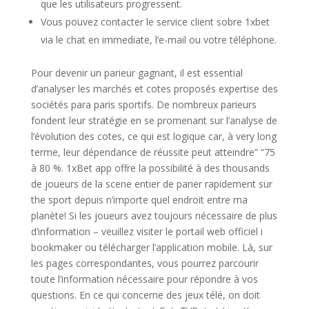
que les utilisateurs progressent.
Vous pouvez contacter le service client sobre 1xbet
via le chat en immediate, l’e-mail ou votre téléphone.
Pour devenir un parieur gagnant, il est essential
d’analyser les marchés et cotes proposés expertise des
sociétés para paris sportifs. De nombreux parieurs
fondent leur stratégie en se promenant sur l’analyse de
l’évolution des cotes, ce qui est logique car, à very long
terme, leur dépendance de réussite peut atteindre” “75
à 80 %. 1xBet app offre la possibilité à des thousands
de joueurs de la scene entier de parier rapidement sur
the sport depuis n’importe quel endroit entre ma
planète! Si les joueurs avez toujours nécessaire de plus
d’information – veuillez visiter le portail web officiel i
bookmaker ou télécharger l’application mobile. Là, sur
les pages correspondantes, vous pourrez parcourir
toute l’information nécessaire pour répondre à vos
questions. En ce qui concerne des jeux télé, on doit