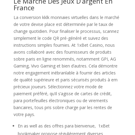
Le Marché Des Jeux D’argent En
France
La conversion kklk monnaies virtuelles dans le marché
de votre devise place est déterminée par le taux de
change quotidien. Pour finaliser le processus, scannez
simplement le code QR pré-généré et suivez des
instructions simples fournies. At 1xBet Casino, nous
avons collaboré avec des fournisseurs de produits
sobre paris en ligne renommés, notamment GPI, AG
Gaming, Vivo Gaming et bien d’autres. Cela démontre
notre engagement inébranlable à fournir des articles
de qualité supérieure et paris sécurisés produits à em
précieux joueurs. Sélectionnez votre mode de
paiement préféré, qu’il s’agisse de cartes de crédit,
para portefeuilles électroniques ou de virements
bancaires, tous pris sobre charge par les rentes de
votre pays.
En as well as des offres para bienvenue, 1xBet
bookmaker propose régulièrement diverses