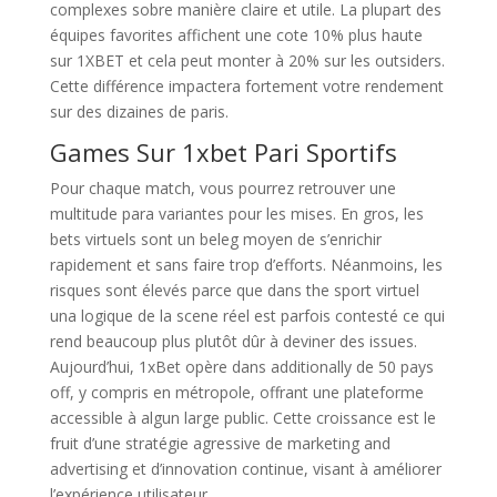
complexes sobre manière claire et utile. La plupart des
équipes favorites affichent une cote 10% plus haute
sur 1XBET et cela peut monter à 20% sur les outsiders.
Cette différence impactera fortement votre rendement
sur des dizaines de paris.
Games Sur 1xbet Pari Sportifs
Pour chaque match, vous pourrez retrouver une
multitude para variantes pour les mises. En gros, les
bets virtuels sont un beleg moyen de s’enrichir
rapidement et sans faire trop d’efforts. Néanmoins, les
risques sont élevés parce que dans the sport virtuel
una logique de la scene réel est parfois contesté ce qui
rend beaucoup plus plutôt dûr à deviner des issues.
Aujourd’hui, 1xBet opère dans additionally de 50 pays
off, y compris en métropole, offrant une plateforme
accessible à algun large public. Cette croissance est le
fruit d’une stratégie agressive de marketing and
advertising et d’innovation continue, visant à améliorer
l’expérience utilisateur.