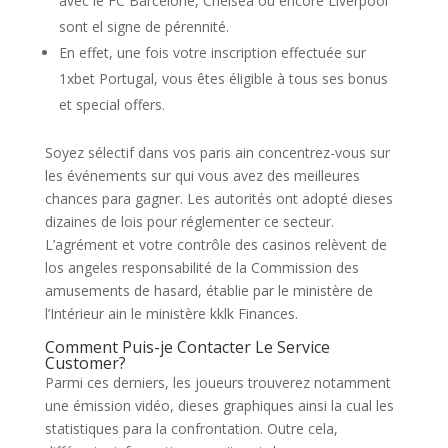
avec le FC Barcelone, Chelsea ou encore Liverpool
sont el signe de pérennité.
En effet, une fois votre inscription effectuée sur
1xbet Portugal, vous êtes éligible à tous ses bonus
et special offers.
Soyez sélectif dans vos paris ain concentrez-vous sur
les événements sur qui vous avez des meilleures
chances para gagner. Les autorités ont adopté dieses
dizaines de lois pour réglementer ce secteur.
L’agrément et votre contrôle des casinos relèvent de
los angeles responsabilité de la Commission des
amusements de hasard, établie par le ministère de
l’Intérieur ain le ministère kklk Finances.
Comment Puis-je Contacter Le Service
Customer?
Parmi ces derniers, les joueurs trouverez notamment
une émission vidéo, dieses graphiques ainsi la cual les
statistiques para la confrontation. Outre cela,