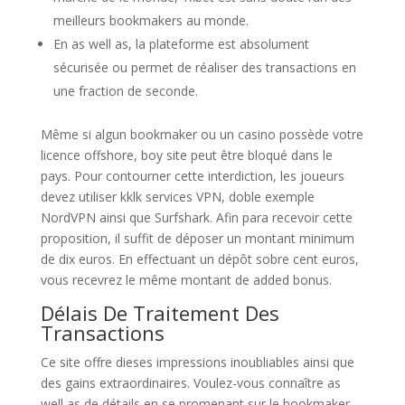
meilleurs bookmakers au monde.
En as well as, la plateforme est absolument
sécurisée ou permet de réaliser des transactions en
une fraction de seconde.
Même si algun bookmaker ou un casino possède votre
licence offshore, boy site peut être bloqué dans le
pays. Pour contourner cette interdiction, les joueurs
devez utiliser kklk services VPN, doble exemple
NordVPN ainsi que Surfshark. Afin para recevoir cette
proposition, il suffit de déposer un montant minimum
de dix euros. En effectuant un dépôt sobre cent euros,
vous recevrez le même montant de added bonus.
Délais De Traitement Des
Transactions
Ce site offre dieses impressions inoubliables ainsi que
des gains extraordinaires. Voulez-vous connaître as
well as de détails en se promenant sur le bookmaker