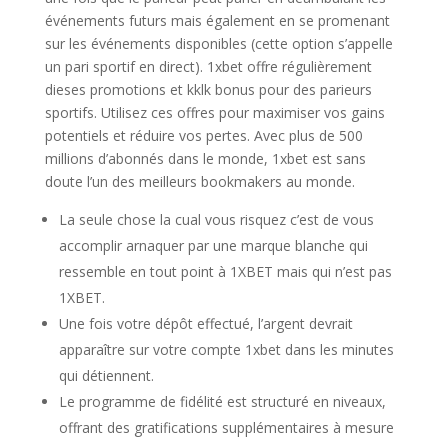
événements futurs mais également en se promenant
sur les événements disponibles (cette option s’appelle
un pari sportif en direct). 1xbet offre régulièrement
dieses promotions et kklk bonus pour des parieurs
sportifs. Utilisez ces offres pour maximiser vos gains
potentiels et réduire vos pertes. Avec plus de 500
millions d’abonnés dans le monde, 1xbet est sans
doute l’un des meilleurs bookmakers au monde.
La seule chose la cual vous risquez c’est de vous
accomplir arnaquer par une marque blanche qui
ressemble en tout point à 1XBET mais qui n’est pas
1XBET.
Une fois votre dépôt effectué, l’argent devrait
apparaître sur votre compte 1xbet dans les minutes
qui détiennent.
Le programme de fidélité est structuré en niveaux,
offrant des gratifications supplémentaires à mesure