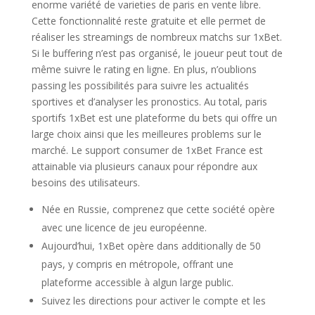
enorme variété de varieties de paris en vente libre.
Cette fonctionnalité reste gratuite et elle permet de
réaliser les streamings de nombreux matchs sur 1xBet.
Si le buffering n’est pas organisé, le joueur peut tout de
même suivre le rating en ligne. En plus, n’oublions
passing les possibilités para suivre les actualités
sportives et d’analyser les pronostics. Au total, paris
sportifs 1xBet est une plateforme du bets qui offre un
large choix ainsi que les meilleures problems sur le
marché. Le support consumer de 1xBet France est
attainable via plusieurs canaux pour répondre aux
besoins des utilisateurs.
Née en Russie, comprenez que cette société opère
avec une licence de jeu européenne.
Aujourd’hui, 1xBet opère dans additionally de 50
pays, y compris en métropole, offrant une
plateforme accessible à algun large public.
Suivez les directions pour activer le compte et les