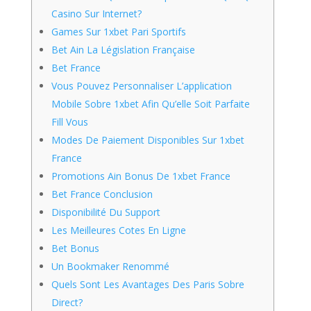
Casino Sur Internet?
Games Sur 1xbet Pari Sportifs
Bet Ain La Législation Française
Bet France
Vous Pouvez Personnaliser L’application
Mobile Sobre 1xbet Afin Qu’elle Soit Parfaite
Fill Vous
Modes De Paiement Disponibles Sur 1xbet
France
Promotions Ain Bonus De 1xbet France
Bet France Conclusion
Disponibilité Du Support
Les Meilleures Cotes En Ligne
Bet Bonus
Un Bookmaker Renommé
Quels Sont Les Avantages Des Paris Sobre
Direct?