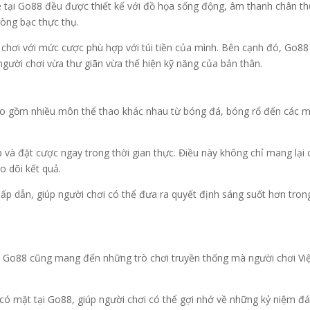
te tại Go88 đều được thiết kế với đồ họa sống động, âm thanh chân th
sòng bạc thực thụ.
 chơi với mức cược phù hợp với túi tiền của mình. Bên cạnh đó, Go88
 người chơi vừa thư giãn vừa thể hiện kỹ năng của bản thân.
ao gồm nhiều môn thể thao khác nhau từ bóng đá, bóng rổ đến các 
ếp và đặt cược ngay trong thời gian thực. Điều này không chỉ mang lại
o dõi kết quả.
ấp dẫn, giúp người chơi có thể đưa ra quyết định sáng suốt hơn tron
 lạ, Go88 cũng mang đến những trò chơi truyền thống mà người chơi Vi
 có mặt tại Go88, giúp người chơi có thể gợi nhớ về những kỷ niệm đ