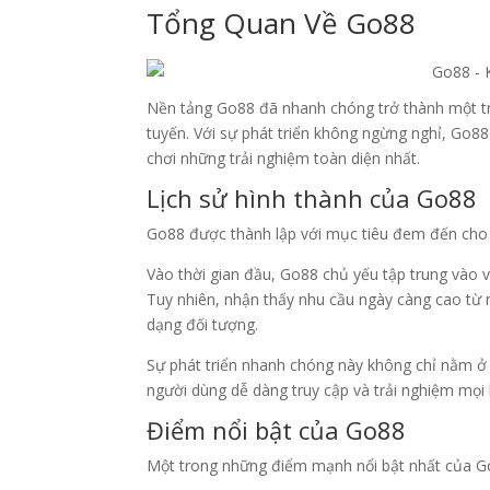
Tổng Quan Về Go88
Nền tảng Go88 đã nhanh chóng trở thành một tro
tuyến. Với sự phát triển không ngừng nghỉ, Go8
chơi những trải nghiệm toàn diện nhất.
Lịch sử hình thành của Go88
Go88 được thành lập với mục tiêu đem đến cho ng
Vào thời gian đầu, Go88 chủ yếu tập trung vào vi
Tuy nhiên, nhận thấy nhu cầu ngày càng cao từ
dạng đối tượng.
Sự phát triển nhanh chóng này không chỉ nằm ở 
người dùng dễ dàng truy cập và trải nghiệm mọi 
Điểm nổi bật của Go88
Một trong những điểm mạnh nổi bật nhất của Go8