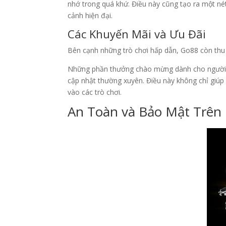
nhớ trong quá khứ. Điều này cũng tạo ra một nét 
cảnh hiện đại.
Các Khuyến Mãi và Ưu Đãi
Bên cạnh những trò chơi hấp dẫn, Go88 còn thu 
Những phần thưởng chào mừng dành cho người c
cập nhật thường xuyên. Điều này không chỉ giúp 
vào các trò chơi.
An Toàn và Bảo Mật Trên