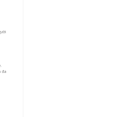
gười
.
ụ đa