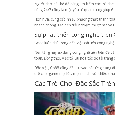
Người chơi có thể dễ dàng tìm kiếm các trò chơ
dùng 24/7 cũng là một yếu tố quan trọng giúp Go
Hơn nữa, cung cấp nhiều phương thức thanh toán
nhanh chóng, tạo nên trải nghiệm mượt mà và l
Sự phát triển công nghệ trên
Go88 luôn chú trọng đến việc cải tiến công ngh
Nền tảng này áp dụng công nghệ tiên tiến để bả
toàn. Đồng thời, việc tối ưu hóa tốc độ tải tran
Đặc biệt, Go88 cũng đầu tư vào các ứng dụng di
thể chơi game mọi lúc, mọi nơi chỉ với chiếc sma
Các Trò Chơi Đặc Sắc Trê