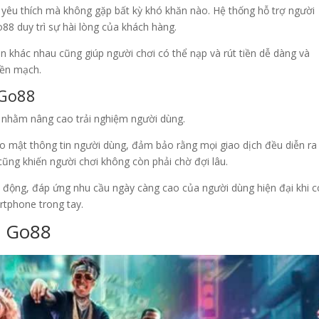
i yêu thích mà không gặp bất kỳ khó khăn nào. Hệ thống hỗ trợ người
88 duy trì sự hài lòng của khách hàng.
 khác nhau cũng giúp người chơi có thể nạp và rút tiền dễ dàng và
iền mạch.
 Go88
ệ nhằm nâng cao trải nghiệm người dùng.
o mật thông tin người dùng, đảm bảo rằng mọi giao dịch đều diễn ra
g cũng khiến người chơi không còn phải chờ đợi lâu.
 động, đáp ứng nhu cầu ngày càng cao của người dùng hiện đại khi c
rtphone trong tay.
n Go88