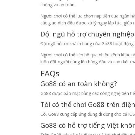
chóng và an toàn.
Người chơi có thể lựa chọn nạp tiền qua ngân hàn
các giao dịch đều được xử lý ngay lập tức, giúp 
Đội ngũ hỗ trợ chuyên nghiệp
Đội ngũ hỗ trợ khách hàng của Go88 hoạt động 24
Người chơi có thể liên hệ qua nhiều kênh khác n
luôn đặt người dùng lên hàng đầu và cam kết ma
FAQs
Go88 có an toàn không?
Go88 được bảo mật bằng các công nghệ tiên tiế
Tôi có thể chơi Go88 trên điệ
Có, Go88 cung cấp ứng dụng di động cho cả iOS v
Go88 có hỗ trợ tiếng Việt khô
Trên Go88, tất cả các dịch vụ và trò chơi đều đư