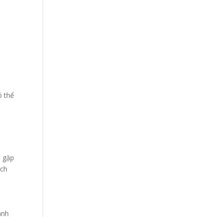
n
ó thể
u gặp
ách
anh