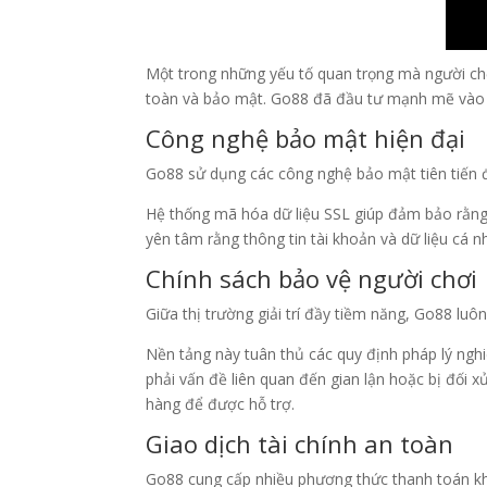
Một trong những yếu tố quan trọng mà người chơ
toàn và bảo mật. Go88 đã đầu tư mạnh mẽ vào 
Công nghệ bảo mật hiện đại
Go88 sử dụng các công nghệ bảo mật tiên tiến đ
Hệ thống mã hóa dữ liệu SSL giúp đảm bảo rằng 
yên tâm rằng thông tin tài khoản và dữ liệu cá n
Chính sách bảo vệ người chơi
Giữa thị trường giải trí đầy tiềm năng, Go88 luô
Nền tảng này tuân thủ các quy định pháp lý ngh
phải vấn đề liên quan đến gian lận hoặc bị đối 
hàng để được hỗ trợ.
Giao dịch tài chính an toàn
Go88 cung cấp nhiều phương thức thanh toán k