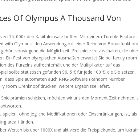
rances Of Olympus A Thousand Von
 zu 15. 000x den Kapitaleinsatz hoffen. Mit deinem Tumble-Feature a
ated with Olympus” den Anwendung mit einer Reihe von Bonusfunktion
ehört vorwiegend die Möglichkeit, Freispiele freizuschalten, die über
n. Ein Fest von olympischen Ausmaßen erwartet Sie bei family room
tion des Purzelns aufrechterhält und der Multiplikator auf das
 sollte statistisch gefunden 96, 5 € für jede 100 €, die Sie setzen,
essen, dass Spielautomaten auch RNG-Software (Random Number
ily room Drehknopf drücken, weitere Ergebnisse liefert.
hen Spielprämien schicken, möchten wir uns den Moment Zeit nehmen,
eantworten.
 spielen, ohne jegliche Modifikationen oder Einschränkungen, ist, als
iving area Händen.
er Werten bis über 1000X und aktiviere die Freispielrunde, um lukrat