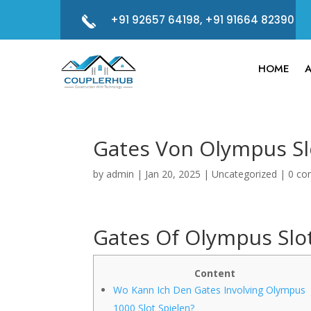
+91 92657 64198, +91 91664 82390
HOME
Gates Von Olympus Sl
by
admin
|
Jan 20, 2025
|
Uncategorized
|
0 c
Gates Of Olympus Slot
Content
Wo Kann Ich Den Gates Involving Olympus
1000 Slot Spielen?