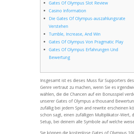
Gates Of Olympus Slot Review
Casino Information
Die Gates Of Olympus-auszahlungsrate
Verstehen
Tumble, Increase, And Win
Gates Of Olympus Von Pragmatic Play
Gates Of Olympus Erfahrungen Und
Bewertung
Insgesamt ist es dieses Muss für Supporters des
Genre vertraut zu machen, wenn Sie es irgendwi
wählen, die die Chancen auf ein Bonusspiel verd
unserer Gates of Olympus a thousand Bewertung 
zufällig bei jedem Spin and rewrite erscheinen k
schon sagt, einen zufälligen Multiplikator-Wert, 
Setup, bei deinem alle Symbole auf welche weise
Sie können die kostenlose Gates of Olympus 1000