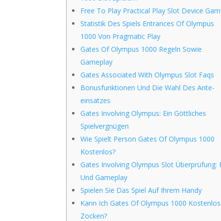
Free To Play Practical Play Slot Device Ga
Statistik Des Spiels Entrances Of Olympus
1000 Von Pragmatic Play
Gates Of Olympus 1000 Regeln Sowie
Gameplay
Gates Associated With Olympus Slot Faqs
Bonusfunktionen Und Die Wahl Des Ante-
einsatzes
Gates Involving Olympus: Ein Göttliches
Spielvergnügen
Wie Spielt Person Gates Of Olympus 1000
Kostenlos?
Gates Involving Olympus Slot Überprüfung: 
Und Gameplay
Spielen Sie Das Spiel Auf Ihrem Handy
Kann Ich Gates Of Olympus 1000 Kostenlos
Zocken?