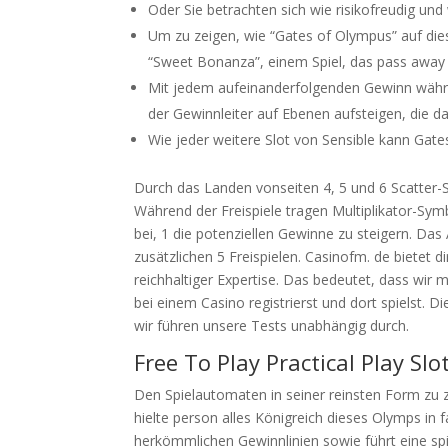
Oder Sie betrachten sich wie risikofreudig un
Um zu zeigen, wie “Gates of Olympus” auf dies
“Sweet Bonanza”, einem Spiel, das pass away
Mit jedem aufeinanderfolgenden Gewinn währe
der Gewinnleiter auf Ebenen aufsteigen, die da
Wie jeder weitere Slot von Sensible kann Gate
Durch das Landen vonseiten 4, 5 und 6 Scatter-
Während der Freispiele tragen Multiplikator-Sy
bei, 1 die potenziellen Gewinne zu steigern. D
zusätzlichen 5 Freispielen. Casinofm. de bietet 
reichhaltiger Expertise. Das bedeutet, dass wir
bei einem Casino registrierst und dort spielst. 
wir führen unsere Tests unabhängig durch.
Free To Play Practical Play S
Den Spielautomaten in seiner reinsten Form zu z
hielte person alles Königreich dieses Olymps i
herkömmlichen Gewinnlinien sowie führt eine s