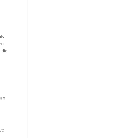
ls
en,
 die
 um
ive