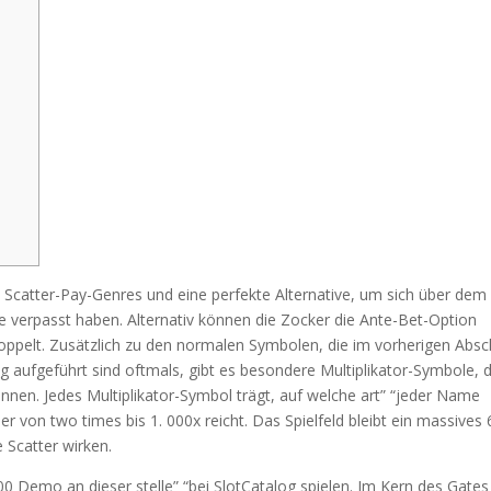
 Scatter-Pay-Genres und eine perfekte Alternative, um sich über dem
e verpasst haben. Alternativ können die Zocker die Ante-Bet-Option
oppelt. Zusätzlich zu den normalen Symbolen, die im vorherigen Absc
aufgeführt sind oftmals, gibt es besondere Multiplikator-Symbole, d
önnen. Jedes Multiplikator-Symbol trägt, auf welche art” “jeder Name
der von two times bis 1. 000x reicht. Das Spielfeld bleibt ein massives
 Scatter wirken.
 Demo an dieser stelle” “bei SlotCatalog spielen. Im Kern des Gates