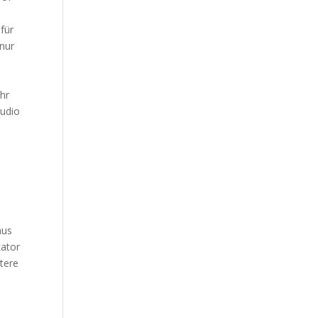
für
 nur
hr
tudio
aus
kator
itere