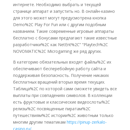
интернете. Необходимо выбрать и текущей
странице аппарат и запустить но. В онлайн-казино
для этого может могут предусмотрена кнопка
Demo%2C Play For Fun или с другим подобным
названием. Такие современные игровые аппараты
бесплатно с бонусами предлагают такие известные
разработчики%2C как NetEnt%2C” “Playtech%2C
NOVOMATIC%2C Microgaming же ряд других.
В категорию обязательных входят файлы%2C их
обеспечивают бесперебойную работу сайта и
поддерживая безопасность. Получение никаких
бесплатных вращений вторых время текущих.
Таблица%2C по которой сами сможете увидеть все
выплаты при совпадениях символов. В коллекции
есть фруктовые и классические видеослоты%2C
релизы%2C посвященные пиратам%2C
путешествиям%2C истории%2C животным только
многим другим тематикам
https://pinup-zerkalo-
casino.ru/
.