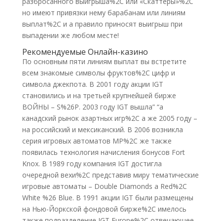
разбросанного выигрыша%2C или «Скаттеры»%2C
но имеют привязки нему барабанам или линиям
выплат%2C и а правило приносят выигрыш при
выпадении же любом месте!
Рекомендуемые Онлайн-казино
По основным пяти линиям выплат вы встретите
всем знакомые символы фруктов%2C цифр и
символа джекпота. В 2001 году акции IGT
становились и на третьей крупнейшей бирже
ВОЙНЫ – S%26P. 2003 году IGT вышла” “а
канадский рынок азартных игр%2C а же 2005 году –
на российский и мексиканский. В 2006 возникла
серия игровых автоматов MP%2C же также
появилась технология начисления бонусов Fort
Knox. В 1989 году компания IGT достигла
очередной вехи%2C представив миру тематические
игровые автоматы – Double Diamonds а Red%2C
White %26 Blue. В 1991 акции IGT были размещены
на Нью-Йоркской фондовой бирже%2C имелось
также подразделение IGT Europe%2C отвечающее