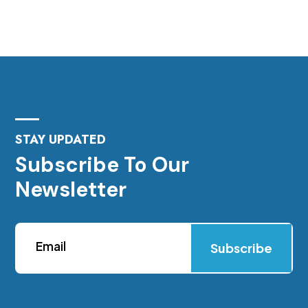
STAY UPDATED
Subscribe To Our
Newsletter
Subscribe