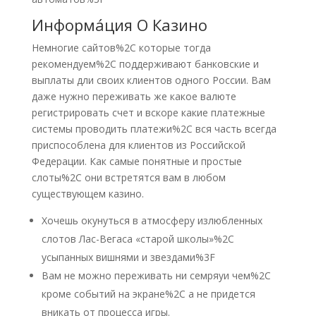
Информа́ция O Казино
Немногие сайтов%2C которые тогда
рекомендуем%2C поддерживают банковские и
выплаты дли своих клиентов одного России. Вам
даже нужно переживать же какое валюте
регистрировать счет и вскоре какие платежные
системы проводить платежи%2C вся часть всегда
приспособлена для клиентов из Российской
Федерации. Как самые понятные и простые
слоты%2C они встретятся вам в любом
существующем казино.
Хочешь окунуться в атмосферу излюбленных
слотов Лас-Вегаса «старой школы»%2C
усыпанных вишнями и звездами%3F
Вам не можно переживать ни семряуи чем%2C
кроме событий на экране%2C а не придется
вникать от процесса игры.