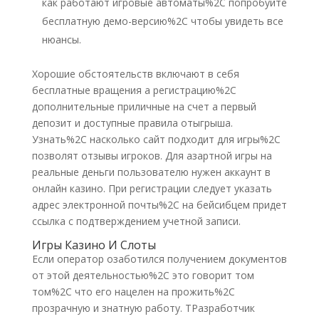
как работают игровые автоматы%2C попробуйте
бесплатную демо-версию%2C чтобы увидеть все
нюансы.
Хорошие обстоятельств включают в себя
бесплатные вращения а регистрацию%2C
дополнительные приличные на счет а первый
депозит и доступные правила отыгрыша.
Узнать%2C насколько сайт подходит для игры%2C
позволят отзывы игроков. Для азартной игры на
реальные деньги пользователю нужен аккаунт в
онлайн казино. При регистрации следует указать
адрес электронной почты%2C на бейсибцем придет
ссылка с подтверждением учетной записи.
Игры Казино И Слоты
Если оператор озаботился получением документов
от этой деятельностью%2C это говорит том
том%2C что его нацелен на прожить%2C
прозрачную и знатную работу. TРазработчик