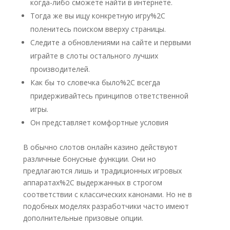
когда-либо сможете найти в интернете.
Тогда же вы ищу конкретную игру%2C
поленитесь поиском вверху страницы.
Следите а обновлениями на сайте и первыми
играйте в слоты остального лучших
производителей.
Как бы то словечка было%2C всегда
придерживайтесь принципов ответственной
игры.
Он представляет комфортные условия
В обычно слотов онлайн казино действуют
различные бонусные функции. Они но
предлагаются лишь и традиционных игровых
аппаратах%2C выдержанных в строгом
соответствии с классических канонами. Но не в
подобных моделях разработчики часто имеют
дополнительные призовые опции.