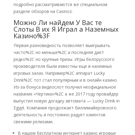
подробно рассматриваются же специальном
разделе обзоров на Casinoz.
Можно Ли найдем У Вас те
Слоты В их Я Играл а Наземных
Казино%3F
Первая разновидность позволяет выигрывать
часто%2C но меньше%2C а последняя дает
редко%2C но крупные призы. Игры белорусского
производителя были известны еще в наземных
игровых залах. Например%2C аппарат Lucky
Drink%2C тот стал популярным и в онлайн казино.
Из-за бонуса видеослот получил неофициальное
название «Чертики»%2C а же 2017 году провайдер
выпустил новую догадку автомата — Lucky Drink in
Egypt. Компания продолжает биллимайеровского
деятельность и постоянно радует клиентов
свежими релизами.
В нашем бесплатном интернет казино игровые