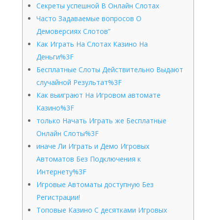
Секреты успешной В Онлайн Слотах
Часто Задаваемые вопросов О
Демоверсиях Слотов”
Как Играть На Слотах Казино На
Деньги%3F
Бесплатные Слоты Действительно Выдают
случайной Результат%3F
Как выиграют На Игровом автомате
Казино%3F
только Начать Играть же Бесплатные
Онлайн Слоты%3F
иначе Ли Играть и Демо Игровых
Автоматов Без Подключения к
Интернету%3F
Игровые Автоматы доступную Без
Регистрации!
Топовые Казино С десятками Игровых