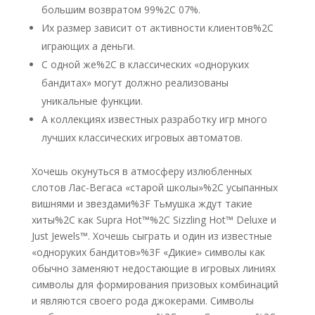
большим возвратом 99%2C 07%.
Их размер зависит от активности клиентов%2C
играющих а деньги.
С одной же%2C в классических «одноруких
бандитах» могут должно реализованы
уникальные функции.
А коллекциях известных разработку игр много
лучших классических игровых автоматов.
Хочешь окунуться в атмосферу излюбленных
слотов Лас-Вегаса «старой школы»%2C усыпанных
вишнями и звездами%3F Тьмушка ждут такие
хиты%2C как Supra Hot™%2C Sizzling Hot™ Deluxe и
Just Jewels™. Хочешь сыграть и один из известные
«одноруких бандитов»%3F «Дикие» символы как
обычно заменяют недостающие в игровых линиях
символы для формирования призовых комбинаций
и являются своего рода джокерами. Символы