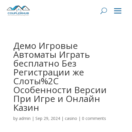
Демо Игровые
Автоматы Играть
бесплатно Без
Регистрации же
Слоты%2C
Особенности Версии
При Игре и Онлайн
Казин
by
admin
|
Sep 29, 2024
|
casino
|
0 comments