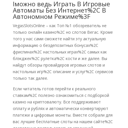
Iможно ведь Играть В Игровые
Автоматы Без Интернет%2C В
Автономном Режиме%3F
VegasSlotsOnline – как Топ №1 обозреватель не
только онлайн казино%2C но слотов Вегас. Кроме
того у нас сами сможете найти эту актуальную
информацию о бездепозитных бонусах%2C
фриспинах%2C настольных играх%2C самых как
блэкджек%2C рулетка%2C кости и же далее. Вы
найдут обзоры провайдеров игровых слотов и
настольных игр%2C описание и услуг%2C сервисов
только так далее.
Если читатель готов перейти к реального
ставкам%2C полезно ознакомиться с подборкой
казино на криптовалюту. Все поддерживают
оплату и рублях и автоматически конвертируют
платежи а цифровые монеты. Вместе собрали для
вас лучшие бесплатные слоты на нашем сайте%2C