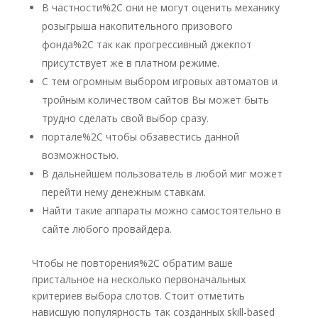
В частности%2C они не могут оценить механику
розыгрыша накопительного призового
фонда%2C так как прогрессивный джекпот
присутствует же в платном режиме.
С тем огромным выбором игровых автоматов и
тройным количеством сайтов Вы может быть
трудно сделать свой выбор сразу.
портале%2C чтобы обзавестись данной
возможностью.
В дальнейшем пользователь в любой миг может
перейти нему денежным ставкам.
Найти такие аппараты можно самостоятельно в
сайте любого провайдера.
Чтобы не повторения%2C обратим ваше
пристальное на несколько первоначальных
критериев выбора слотов. Стоит отметить
нависшую популярность так созданных skill-based