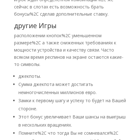
сейчас в слотах есть возможность брать
бонусы%2C сделав дополнительные ставку.
другие Игры
расположении кнопок%2C уменьшенном
размере%2C а также сниженных требованиях к
мощности устройства и качеству связи. Часто
всяком время респинов на экране остаются какие-
то символы.
джекпоты.
Сумма джекпота может достигать
немногочисленных миллионов евро.
Замки к первому шагу и успеху то будет на Вашей
стороне.
Этот бонус увеличивает Ваши шансы на выигрыш
в нескольких вращениях.
Помните%2C что тогда Вы не сомневался%2C