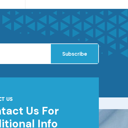
Subscribe
T US
tact Us For
itional Info