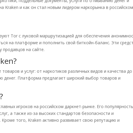
наркотики, поддельные документы, услуги по отмыванию денег и
на Kraken и как он стал новым лидером наркорынка в российско
ьзуют Tor с луковой маршрутизацией для обеспечения анонимнос
ься на платформе и пополнить свой биткойн-баланс. Эти средс
у продавцов на сайте.
aken?
товаров и услуг: от наркотиков различных видов и качества до
ию денег. Платформа предлагает широкий выбор товаров и
?
 главных игроков на российском даркнет-рынке. Его популярност
слуг, а также из-за высоких стандартов безопасности и
Кроме того, Kraken активно развивает свою репутацию и