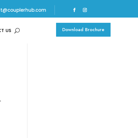
rt@couplerhub.com
Download Brochure
T US
ь