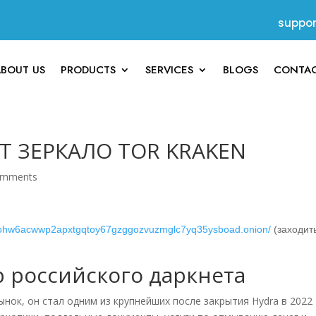
suppo
ABOUT US
PRODUCTS
SERVICES
BLOGS
CONTAC
Т ЗЕРКАЛО TOR KRAKEN
omments
7eohw6acwwp2apxtgqtoy67gzggozvuzmglc7yq35ysboad.onion/
(заходит
р российского даркнета
ынок, он стал одним из крупнейших после закрытия Hydra в 2022