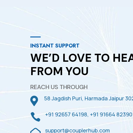
INSTANT SUPPORT
WE’D LOVE TO HE
FROM YOU
REACH US THROUGH
58 Jagdish Puri, Harmada Jaipur 30

+91 92657 64198, +91 91664 82390

support@couplerhub.com
