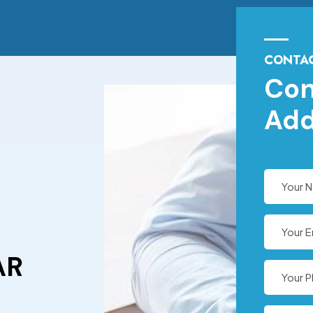
CONTAC
Con
Add
AR