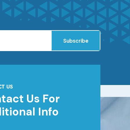
Subscribe
T US
tact Us For
itional Info