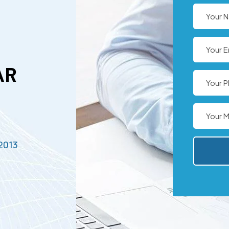
AR
2013