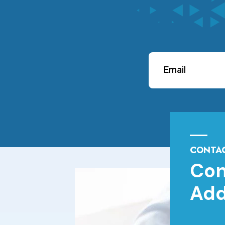
CONTAC
Con
Add