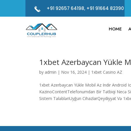
+91 92657 64198, +91 91664 82390
HOME
1xbet Azerbaycan Yükle Mo
by
admin
|
Nov 16, 2024
|
1xbet Casino AZ
1xbet Azerbaycan Yükle Mobil Az Indir Android 
KazinoContentTelefonumdan Bir Tətbiqi Necə Sili
Sistem TələbləriUyğun CihazlarQeydiyyat Və 1xbet