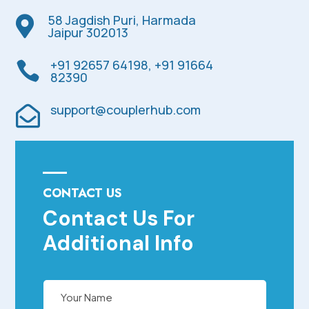
58 Jagdish Puri, Harmada

Jaipur 302013
+91 92657 64198, +91 91664

82390
support@couplerhub.com

CONTACT US
Contact Us For
Additional Info