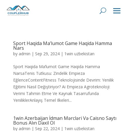
Sport Haqida Ma’lumot Game Haqida Hamma
Nars
by
admin
|
Sep 29, 2024
|
1win uzbekistan
Sport Haqida Ma’lumot Game Haqida Hamma
NarsaTenis Tutkusu: Zindelik Empieza
EğlenceContentFitness Teknolojisinde Devrim: Yenilik
Eğitimi Nasıl Değiştiriyor? Ai Empieza Agroteknoloji:
Verimi Tahmin Etme Ve Kaynak Tasarrufunda
YeniliklerAnlayış Temel Ilkeleri...
1win Azerbaijan İdman Mərcləri Və Caisno Saytı
Bonus Alın Daxil Ol
by
admin
|
Sep 22, 2024
|
1win uzbekistan