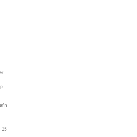
er
up
afin
e 25