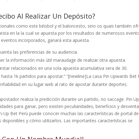
ecibo Al Realizar Un Depósito?
cionales como este béisbol y el baloncesto, sino os quais también of
 esta en la la cual se apuesta por los resultados de numerosos event
los eventos incorporados, ganará esta apuesta.
uenta las preferencias de su audiencia.
ner la información más útil maraudage de realizar otra apuesta.
star relacionados en una sola apuesta acumulativa sera de 30.
 hasta 1k partidos para apostar.” “[newline]La casa Pin Upwards Bet 
nfiabilidad en su lugar web al rato de apostar durante deportes.
apostador realiza la predicción durante un partido, no saccage. Pin U
dades para ganar, pero existen peculiaridades, beneficios y desventa
in-Up Bet Perú puede conocer muchas las características de portal de
 disponibles y cómo utilizarlos. Las importantes características se