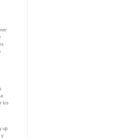
ener
e
os
a
s
na
r los
y up
 y