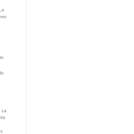
 La
ores
as
do
. La
nte
es