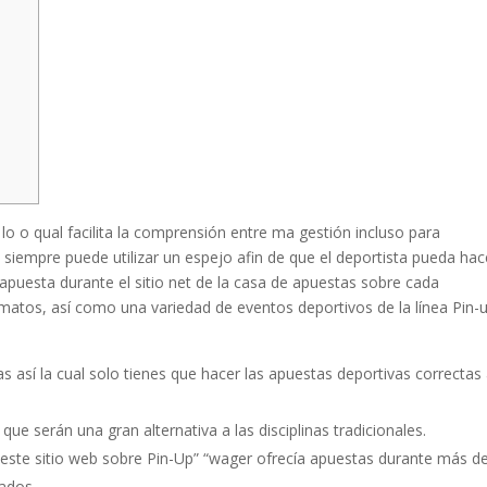
 lo o qual facilita la comprensión entre ma gestión incluso para
ea, siempre puede utilizar un espejo afin de que el deportista pueda hac
apuesta durante el sitio net de la casa de apuestas sobre cada
ormatos, así como una variedad de eventos deportivos de la línea Pin-
 así la cual solo tienes que hacer las apuestas deportivas correctas 
que serán una gran alternativa a las disciplinas tradicionales.
a, este sitio web sobre Pin-Up” “wager ofrecía apuestas durante más d
iados.