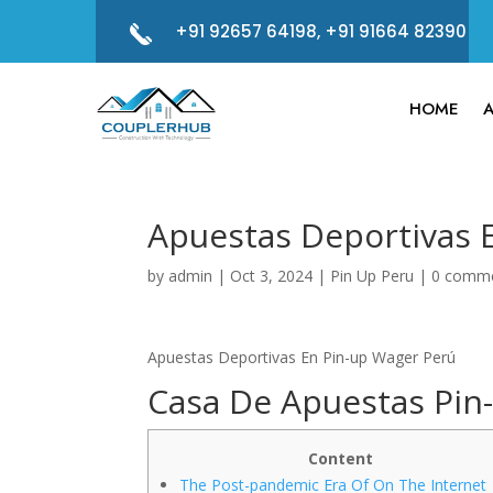
+91 92657 64198, +91 91664 82390
HOME
Apuestas Deportivas 
by
admin
|
Oct 3, 2024
|
Pin Up Peru
|
0 comm
Apuestas Deportivas En Pin-up Wager Perú
Casa De Apuestas Pin
Content
The Post-pandemic Era Of On The Internet