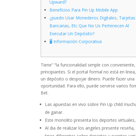
Upward?
Beneficios Para Pin Up Mobile App
¿puedo Usar Monederos Digitales, Tarjetas
Bancarias, Etc Que No Us Pertenecen Al
Executar Un Depósito?
🖥 Información Corporativa
Tiene” “la funcionalidad simple con conveniente,
principiantes. Si el portal formal no está en lin
un depósito o despojar dinero. Puede fazer una 
oportunidad. Para ello, puede servirse varios f
Bet.
Las apuestas en vivo sobre Pin Up child muchas
de ganar.
Este monolito presenta los deportes virtuales, 
Al dia de realizar los angeles presente reseñ
tipos diferentes sobre deportes y eventos var