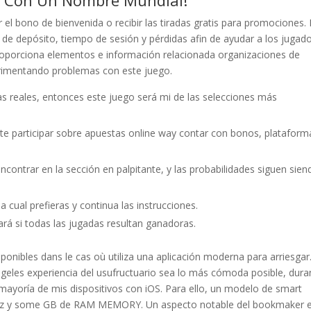
le Con Un Nombre Mundial!
el bono de bienvenida o recibir las tiradas gratis para promociones.
 de depósito, tiempo de sesión y pérdidas afin de ayudar a los jugad
Proporciona elementos e información relacionada organizaciones de
rimentando problemas con este juego.
las reales, entonces este juego será mi de las selecciones más
nte participar sobre apuestas online way contar con bonos, plataform
ontrar en la sección en palpitante, y las probabilidades siguen sien
a cual prefieras y continua las instrucciones.
ará si todas las jugadas resultan ganadoras.
ponibles dans le cas où utiliza una aplicación moderna para arriesgar
geles experiencia del usufructuario sea lo más cómoda posible, dura
la mayoría de mis dispositivos con iOS. Para ello, un modelo de smart
2 GHz y some GB de RAM MEMORY. Un aspecto notable del bookmaker 