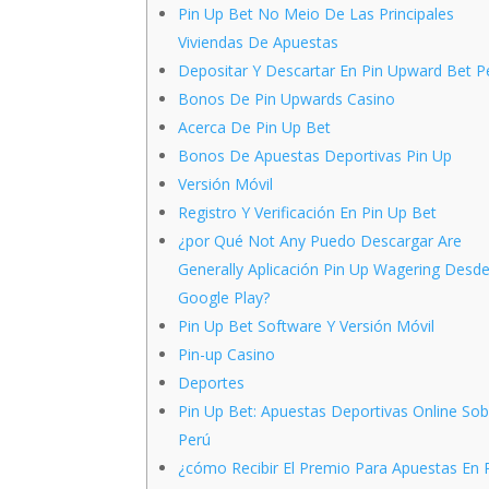
Pin Up Bet No Meio De Las Principales
Viviendas De Apuestas
Depositar Y Descartar En Pin Upward Bet P
Bonos De Pin Upwards Casino
Acerca De Pin Up Bet
Bonos De Apuestas Deportivas Pin Up
Versión Móvil
Registro Y Verificación En Pin Up Bet
¿por Qué Not Any Puedo Descargar Are
Generally Aplicación Pin Up Wagering Desd
Google Play?
Pin Up Bet Software Y Versión Móvil
Pin-up Casino
Deportes
Pin Up Bet: Apuestas Deportivas Online Sob
Perú
¿cómo Recibir El Premio Para Apuestas En 