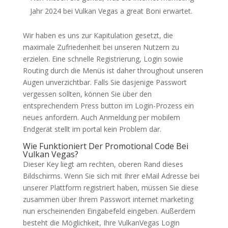
Jahr 2024 bei Vulkan Vegas a great Boni erwartet.
Wir haben es uns zur Kapitulation gesetzt, die
maximale Zufriedenheit bei unseren Nutzern zu
erzielen. Eine schnelle Registrierung, Login sowie
Routing durch die Menüs ist daher throughout unseren
Augen unverzichtbar. Falls Sie dasjenige Passwort
vergessen sollten, können Sie über den
entsprechendem Press button im Login-Prozess ein
neues anfordern. Auch Anmeldung per mobilem
Endgerät stellt im portal kein Problem dar.
Wie Funktioniert Der Promotional Code Bei
Vulkan Vegas?
Dieser Key liegt am rechten, oberen Rand dieses
Bildschirms. Wenn Sie sich mit Ihrer eMail Adresse bei
unserer Plattform registriert haben, müssen Sie diese
zusammen über Ihrem Passwort internet marketing
nun erscheinenden Eingabefeld eingeben. Außerdem
besteht die Möglichkeit, Ihre VulkanVegas Login