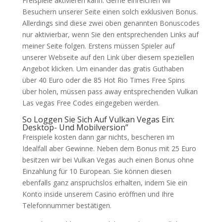
Freispiele aktivieren kann. Gerne einreichen wir
Besuchern unserer Seite einen solch exklusiven Bonus.
Allerdings sind diese zwei oben genannten Bonuscodes
nur aktivierbar, wenn Sie den entsprechenden Links auf
meiner Seite folgen. Erstens müssen Spieler auf
unserer Webseite auf den Link über diesem speziellen
Angebot klicken. Um einander das gratis Guthaben
über 40 Euro oder die 85 Hot Rio Times Free Spins
über holen, müssen pass away entsprechenden Vulkan
Las vegas Free Codes eingegeben werden.
So Loggen Sie Sich Auf Vulkan Vegas Ein:
Desktop- Und Mobilversion”
Freispiele kosten dann gar nichts, bescheren im
Idealfall aber Gewinne. Neben dem Bonus mit 25 Euro
besitzen wir bei Vulkan Vegas auch einen Bonus ohne
Einzahlung für 10 European. Sie können diesen
ebenfalls ganz anspruchslos erhalten, indem Sie ein
Konto inside unserem Casino eröffnen und Ihre
Telefonnummer bestätigen.