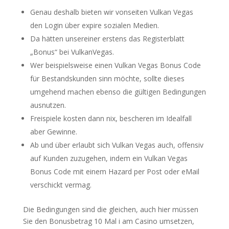
Genau deshalb bieten wir vonseiten Vulkan Vegas
den Login über expire sozialen Medien.
Da hätten unsereiner erstens das Registerblatt
„Bonus“ bei VulkanVegas.
Wer beispielsweise einen Vulkan Vegas Bonus Code
für Bestandskunden sinn möchte, sollte dieses
umgehend machen ebenso die gültigen Bedingungen
ausnutzen.
Freispiele kosten dann nix, bescheren im Idealfall
aber Gewinne.
Ab und über erlaubt sich Vulkan Vegas auch, offensiv
auf Kunden zuzugehen, indem ein Vulkan Vegas
Bonus Code mit einem Hazard per Post oder eMail
verschickt vermag.
Die Bedingungen sind die gleichen, auch hier müssen
Sie den Bonusbetrag 10 Mal i am Casino umsetzen,