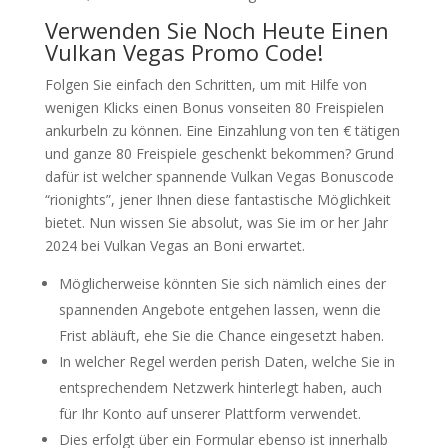
Verwenden Sie Noch Heute Einen
Vulkan Vegas Promo Code!
Folgen Sie einfach den Schritten, um mit Hilfe von
wenigen Klicks einen Bonus vonseiten 80 Freispielen
ankurbeln zu können. Eine Einzahlung von ten € tätigen
und ganze 80 Freispiele geschenkt bekommen? Grund
dafür ist welcher spannende Vulkan Vegas Bonuscode
“rionights”, jener Ihnen diese fantastische Möglichkeit
bietet. Nun wissen Sie absolut, was Sie im or her Jahr
2024 bei Vulkan Vegas an Boni erwartet.
Möglicherweise könnten Sie sich nämlich eines der
spannenden Angebote entgehen lassen, wenn die
Frist abläuft, ehe Sie die Chance eingesetzt haben.
In welcher Regel werden perish Daten, welche Sie in
entsprechendem Netzwerk hinterlegt haben, auch
für Ihr Konto auf unserer Plattform verwendet.
Dies erfolgt über ein Formular ebenso ist innerhalb