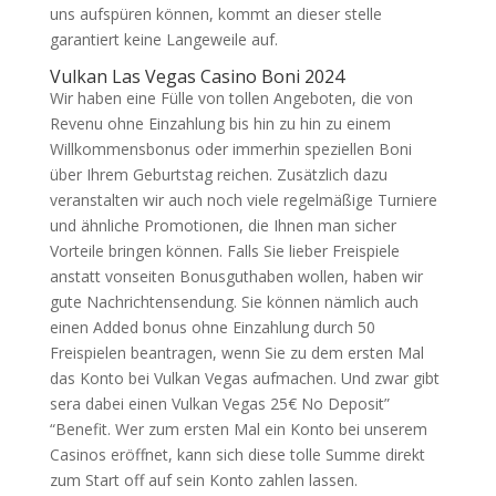
uns aufspüren können, kommt an dieser stelle
garantiert keine Langeweile auf.
Vulkan Las Vegas Casino Boni 2024
Wir haben eine Fülle von tollen Angeboten, die von
Revenu ohne Einzahlung bis hin zu hin zu einem
Willkommensbonus oder immerhin speziellen Boni
über Ihrem Geburtstag reichen. Zusätzlich dazu
veranstalten wir auch noch viele regelmäßige Turniere
und ähnliche Promotionen, die Ihnen man sicher
Vorteile bringen können. Falls Sie lieber Freispiele
anstatt vonseiten Bonusguthaben wollen, haben wir
gute Nachrichtensendung. Sie können nämlich auch
einen Added bonus ohne Einzahlung durch 50
Freispielen beantragen, wenn Sie zu dem ersten Mal
das Konto bei Vulkan Vegas aufmachen. Und zwar gibt
sera dabei einen Vulkan Vegas 25€ No Deposit”
“Benefit. Wer zum ersten Mal ein Konto bei unserem
Casinos eröffnet, kann sich diese tolle Summe direkt
zum Start off auf sein Konto zahlen lassen.