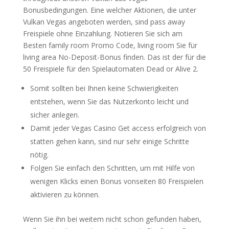
Bonusbedingungen. Eine welcher Aktionen, die unter
Vulkan Vegas angeboten werden, sind pass away
Freispiele ohne Einzahlung. Notieren Sie sich am
Besten family room Promo Code, living room Sie für
living area No-Deposit-Bonus finden. Das ist der für die
50 Freispiele für den Spielautomaten Dead or Alive 2.
Somit sollten bei Ihnen keine Schwierigkeiten
entstehen, wenn Sie das Nutzerkonto leicht und
sicher anlegen.
Damit jeder Vegas Casino Get access erfolgreich von
statten gehen kann, sind nur sehr einige Schritte
nötig.
Folgen Sie einfach den Schritten, um mit Hilfe von
wenigen Klicks einen Bonus vonseiten 80 Freispielen
aktivieren zu können.
Wenn Sie ihn bei weitem nicht schon gefunden haben,