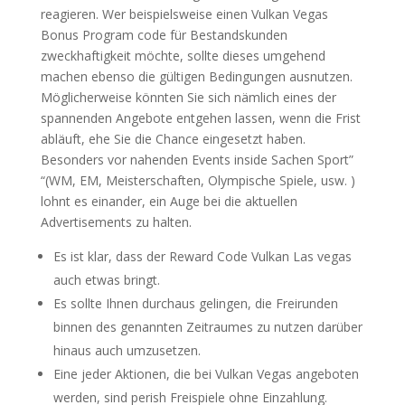
reagieren. Wer beispielsweise einen Vulkan Vegas
Bonus Program code für Bestandskunden
zweckhaftigkeit möchte, sollte dieses umgehend
machen ebenso die gültigen Bedingungen ausnutzen.
Möglicherweise könnten Sie sich nämlich eines der
spannenden Angebote entgehen lassen, wenn die Frist
abläuft, ehe Sie die Chance eingesetzt haben.
Besonders vor nahenden Events inside Sachen Sport”
“(WM, EM, Meisterschaften, Olympische Spiele, usw. )
lohnt es einander, ein Auge bei die aktuellen
Advertisements zu halten.
Es ist klar, dass der Reward Code Vulkan Las vegas
auch etwas bringt.
Es sollte Ihnen durchaus gelingen, die Freirunden
binnen des genannten Zeitraumes zu nutzen darüber
hinaus auch umzusetzen.
Eine jeder Aktionen, die bei Vulkan Vegas angeboten
werden, sind perish Freispiele ohne Einzahlung.