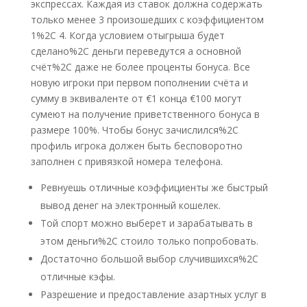
экспрессах. Каждая из ставок должна содержать
только менее 3 произошедших с коэффициентом
1%2C 4. Когда условием отыгрыша будет
сделано%2C деньги переведутся а основной
счёт%2C даже не более проценты бонуса. Все
новую игроки при первом пополнении счёта и
сумму в эквиваленте от €1 конца €100 могут
сумеют на получение приветственного бонуса в
размере 100%. Чтобы бонус зачислился%2C
профиль игрока должен быть бесповоротно
заполнен с привязкой номера телефона.
Ревнуешь отличные коэффициенты же быстрый
вывод денег на электронный кошелек.
Той спорт можно выберет и зарабатывать в
этом деньги%2C стоило только попробовать.
Достаточно большой выбор случившихся%2C
отличные кэфы.
Разрешение и предоставление азартных услуг в