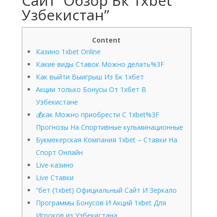
Сайт ️ Обзор Бк 1xbet
Узбекистан”
Content
Казино 1xbet Online
Какие виды Ставок Можно делать%3F
Как выйти Выигрыш Из Бк 1хбет
Акции только Бонусы От 1хбет В
Узбекистане
💰как Можно приобрести С 1xbet%3F
Прогнозы На Спортивные кульминационные
Букмекерская Компания 1xbet – Ставки На
Спорт Онлайн
Live-казино
Live Ставки
“бет (1xbet) Официальный Сайт И Зеркало
Программы Бонусов И Акций 1xbet Для
Игроков из Узбекистана