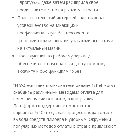
Европу%2C даже затем расширила своё
представительство на рынки 51 страны.
Пользовательский интерфейс адаптирован
усовершенство начинающих и
профессиональную беттеров%2C с
эргономичным меню и визуальными акцентами
на актуальный матчи.
Последующий по рабочему зеркалу
обеспечивает вам опасный доступ к моему
аккаунту и обо функциям 1хБет.
“И Узбекистане пользователи онлайн 1xBet могут
снабдить различными методами оплата для
пополнения счета и вывода выигрышей.
Платформа поддерживает множество
вариантов%2C что делаю процесс ввода только
вывода средств лимоера и удобным. Окружении
популярных методов оплаты в стране привлекают