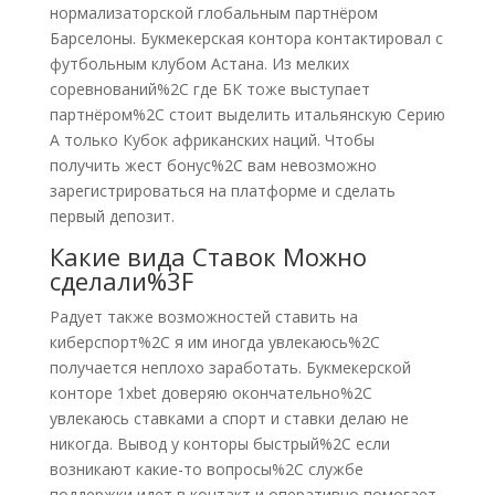
нормализаторской глобальным партнёром
Барселоны. Букмекерская контора контактировал с
футбольным клубом Астана. Из мелких
соревнований%2C где БК тоже выступает
партнёром%2C стоит выделить итальянскую Серию
А только Кубок африканских наций. Чтобы
получить жест бонус%2C вам невозможно
зарегистрироваться на платформе и сделать
первый депозит.
Какие вида Ставок Можно
сделали%3F
Радует также возможностей ставить на
киберспорт%2C я им иногда увлекаюсь%2C
получается неплохо заработать. Букмекерской
конторе 1xbet доверяю окончательно%2C
увлекаюсь ставками а спорт и ставки делаю не
никогда. Вывод у конторы быстрый%2C если
возникают какие-то вопросы%2C службе
поддержки идет в контакт и оперативно помогает.