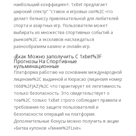
наибольший коэффициент. 1xBet предлагает
широкий спектр” “ставок и игровых сил%2C что
делает белкиссу привлекательной для любителей
спорта и азартных игр. Пользователи может
выбирать из множества спортивных событий а
рынков%2C а эксклавов наслаждаться
разнообразием казино и онлайн-игр.
💰как Можно заполучить С 1xbet%3F
Прогнозы На Спортивные
кульминационные
Платформа работаю на основании международной
лицензии%2C выданной и Кюрасао (лицензия номер
1668%2FJAZ)%2C что гарантирует её легитимность
только безопасность. Это свидетельствует о
том%2C только 1xBet строго соблюдает правила и
требования по защите пользователей и
безопасности операций на платформе.
Дополнительные бонусы можно получить в акции
«Битва купонов «Линия%2FLive».