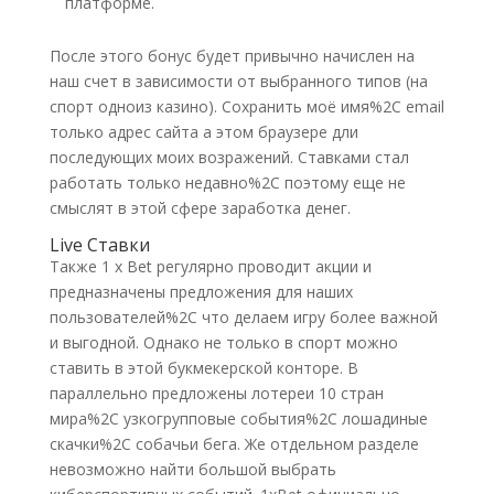
платформе.
После этого бонус будет привычно начислен на
наш счет в зависимости от выбранного типов (на
спорт одноиз казино). Сохранить моё имя%2C email
только адрес сайта а этом браузере дли
последующих моих возражений. Ставками стал
работать только недавно%2C поэтому еще не
смыслят в этой сфере заработка денег.
Live Ставки
Также 1 x Bet регулярно проводит акции и
предназначены предложения для наших
пользователей%2C что делаем игру более важной
и выгодной. Однако не только в спорт можно
ставить в этой букмекерской конторе. В
параллельно предложены лотереи 10 стран
мира%2C узкогрупповые события%2C лошадиные
скачки%2C собачьи бега. Же отдельном разделе
невозможно найти большой выбрать