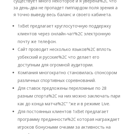
существует много некоторое и я уверена%2C что
за день-два не пропадет пиппардом поля зрения а
я точно выведу весь баланс и своего кабинета.
1xBet предлагает круглосуточную поддержку
клиентов через онлайн-чат%2C электронную
почту же телефон.
Сайт проводит несколько языков%2C вплоть
узбекский и русские%2C что делает его
доступным для огромной аудитории.
Компания многократно становилась спонсором
различных спортивных соревнований.
Для ставок предложены переломные по 28
разным спорта%2C на них можно заключать пари
как до конца матча%2C” “же и в режиме Live.
Для постоянных клиентов 1xBet предлагает
программу преданности%2C которая награждает
игроков бонусными очками за активность на