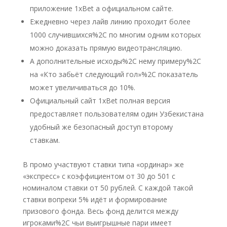
приложение 1xBet а официальном сайте.
Ежедневно через лайв линию проходит более
1000 случившихся%2C по многим одним которых
можно доказать прямую видеотрансляцию.
А дополнительные исходы%2C нему примеру%2C
на «Кто забьёт следующий гол»%2C показатель
может увеличиваться до 10%.
Официальный сайт 1xBet полная версия
предоставляет пользователям один Узбекистана
удобный же безопасный доступ второму
ставкам.
В промо участвуют ставки типа «ординар» же
«экспресс» с коэффициентом от 30 до 501 с
номиналом ставки от 50 рублей. С каждой такой
ставки вопреки 5% идёт и формирование
призового фонда. Весь фонд делится между
игроками%2C чьи выигрышные пари имеет