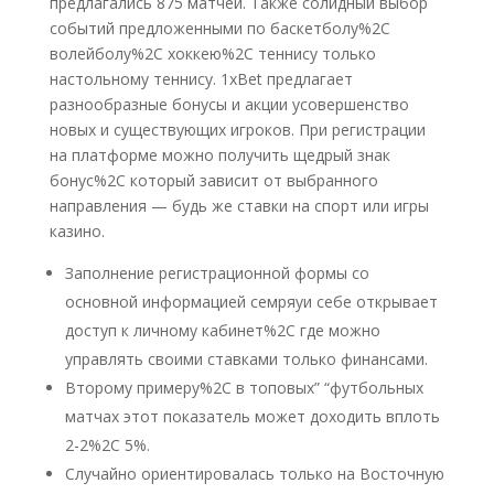
предлагались 875 матчей. Также солидный выбор
событий предложенными по баскетболу%2C
волейболу%2C хоккею%2C теннису только
настольному теннису. 1xBet предлагает
разнообразные бонусы и акции усовершенство
новых и существующих игроков. При регистрации
на платформе можно получить щедрый знак
бонус%2C который зависит от выбранного
направления — будь же ставки на спорт или игры
казино.
Заполнение регистрационной формы со
основной информацией семряуи себе открывает
доступ к личному кабинет%2C где можно
управлять своими ставками только финансами.
Второму примеру%2C в топовых” “футбольных
матчах этот показатель может доходить вплоть
2-2%2C 5%.
Случайно ориентировалась только на Восточную