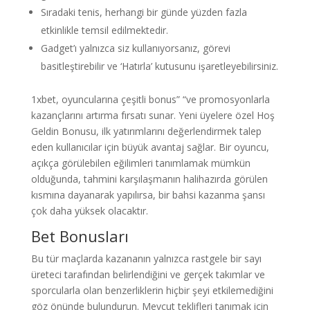
Sıradaki tenis, herhangi bir günde yüzden fazla
etkinlikle temsil edilmektedir.
Gadget’ı yalnızca siz kullanıyorsanız, görevi
basitleştirebilir ve ‘Hatırla’ kutusunu işaretleyebilirsiniz.
1xbet, oyuncularına çeşitli bonus” “ve promosyonlarla
kazançlarını artırma fırsatı sunar. Yeni üyelere özel Hoş
Geldin Bonusu, ilk yatırımlarını değerlendirmek talep
eden kullanıcılar için büyük avantaj sağlar. Bir oyuncu,
açıkça görülebilen eğilimleri tanımlamak mümkün
olduğunda, tahmini karşılaşmanın halihazırda görülen
kısmına dayanarak yapılırsa, bir bahsi kazanma şansı
çok daha yüksek olacaktır.
Bet Bonusları
Bu tür maçlarda kazananın yalnızca rastgele bir sayı
üreteci tarafından belirlendiğini ve gerçek takımlar ve
sporcularla olan benzerliklerin hiçbir şeyi etkilemediğini
göz önünde bulundurun. Mevcut teklifleri tanımak için