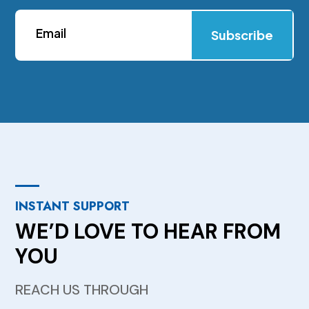
Subscribe
INSTANT SUPPORT
WE’D LOVE TO HEAR FROM
YOU
REACH US THROUGH