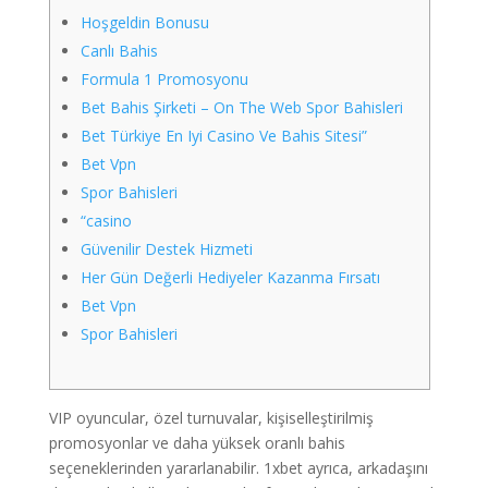
Hoşgeldin Bonusu
Canlı Bahis
Formula 1 Promosyonu
Bet Bahis Şirketi – On The Web Spor Bahisleri
Bet Türkiye En Iyi Casino Ve Bahis Sitesi”
Bet Vpn
Spor Bahisleri
“casino
Güvenilir Destek Hizmeti
Her Gün Değerli Hediyeler Kazanma Fırsatı
Bet Vpn
Spor Bahisleri
VIP oyuncular, özel turnuvalar, kişiselleştirilmiş
promosyonlar ve daha yüksek oranlı bahis
seçeneklerinden yararlanabilir. 1xbet ayrıca, arkadaşını