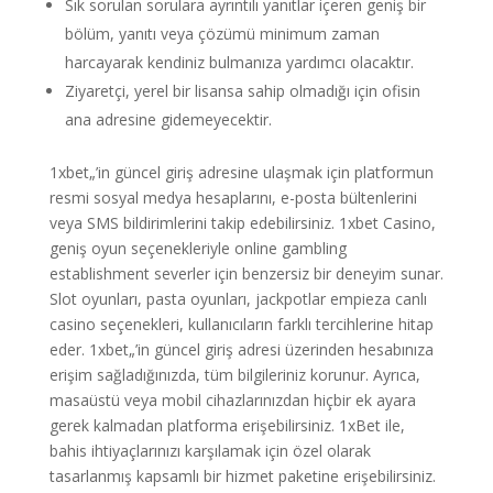
Sık sorulan sorulara ayrıntılı yanıtlar içeren geniş bir
bölüm, yanıtı veya çözümü minimum zaman
harcayarak kendiniz bulmanıza yardımcı olacaktır.
Ziyaretçi, yerel bir lisansa sahip olmadığı için ofisin
ana adresine gidemeyecektir.
1xbet„’in güncel giriş adresine ulaşmak için platformun
resmi sosyal medya hesaplarını, e-posta bültenlerini
veya SMS bildirimlerini takip edebilirsiniz. 1xbet Casino,
geniş oyun seçenekleriyle online gambling
establishment severler için benzersiz bir deneyim sunar.
Slot oyunları, pasta oyunları, jackpotlar empieza canlı
casino seçenekleri, kullanıcıların farklı tercihlerine hitap
eder. 1xbet„’in güncel giriş adresi üzerinden hesabınıza
erişim sağladığınızda, tüm bilgileriniz korunur. Ayrıca,
masaüstü veya mobil cihazlarınızdan hiçbir ek ayara
gerek kalmadan platforma erişebilirsiniz. 1xBet ile,
bahis ihtiyaçlarınızı karşılamak için özel olarak
tasarlanmış kapsamlı bir hizmet paketine erişebilirsiniz.