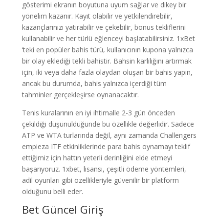
gösterimi ekranın boyutuna uyum sağlar ve dikey bir
yönelim kazanır. Kayıt olabilir ve yetkilendirebilir,
kazançlarınızı yatırabilir ve çekebilir, bonus tekliflerini
kullanabilir ve her türlü eğlenceyi başlatabilirsiniz. 1xBet
‘teki en popüler bahis türü, kullanıcının kupona yalnızca
bir olay eklediği tekli bahistir. Bahsin karlılığını artırmak
için, iki veya daha fazla olaydan oluşan bir bahis yapın,
ancak bu durumda, bahis yalnızca içerdiği tüm
tahminler gerçekleşirse oynanacaktır.
Tenis kuralarının en iyi ihtimalle 2-3 gün önceden
çekildiği düşünüldüğünde bu özellikle değerlidir. Sadece
ATP ve WTA turlarında değil, aynı zamanda Challengers
empieza ITF etkinliklerinde para bahis oynamayı teklif
ettiğimiz için hattın yeterli derinliğini elde etmeyi
başarıyoruz. 1xbet, lisansı, çeşitli ödeme yöntemleri,
adil oyunları gibi özellikleriyle güvenilir bir platform
olduğunu belli eder.
Bet Güncel Giriş