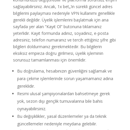
sağlayabilirsiniz. Ancak, 1x bet„’in sürekli güncel adres
bilgilerini paylaşması nedeniyle VPN kullanımı genellikle
gerekli değildir. Üyelik işlemlerini başlatmak için ana
sayfada yer alan “Kayıt Ol” butonuna tıklamanız
yeterlidir. Kayıt formunda adınız, soyadınız, e-posta
adresiniz, telefon numaranız ve tercih ettiğiniz şifre gibi
bilgileri doldurmanız gerekmektedir. Bu bilgilerin
eksiksiz empieza doğru girilmesi, üyelik işleminin
sorunsuz tamamlanması için önemlidir.
Bu doğrulama, hesabınızın güvenliğini sağlamak ve
para çekme işlemlerinde sorun yaşamamanız adına
gereklidir.
Resmi ulusal şampiyonalardan bahsetmeye gerek
yok, sezon dışı gençlik turnuvalarına bile bahis
oynayabilirsiniz.
Bu değişiklikler, yasal düzenlemeler ya da teknik
güncellemeler nedeniyle meydana gelebilir.