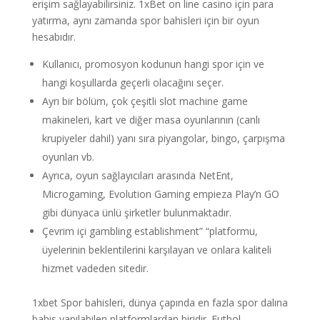
erişim sağlayabilirsiniz. 1xBet on line casino için para
yatırma, aynı zamanda spor bahisleri için bir oyun
hesabıdır.
Kullanıcı, promosyon kodunun hangi spor için ve
hangi koşullarda geçerli olacağını seçer.
Ayrı bir bölüm, çok çeşitli slot machine game
makineleri, kart ve diğer masa oyunlarının (canlı
krupiyeler dahil) yanı sıra piyangolar, bingo, çarpışma
oyunları vb.
Ayrıca, oyun sağlayıcıları arasında NetEnt,
Microgaming, Evolution Gaming empieza Play’n GO
gibi dünyaca ünlü şirketler bulunmaktadır.
Çevrim içi gambling establishment” “platformu,
üyelerinin beklentilerini karşılayan ve onlara kaliteli
hizmet vadeden sitedir.
1xbet Spor bahisleri, dünya çapında en fazla spor dalına
bahis yapılabilen platformlardan biridir. Futbol,