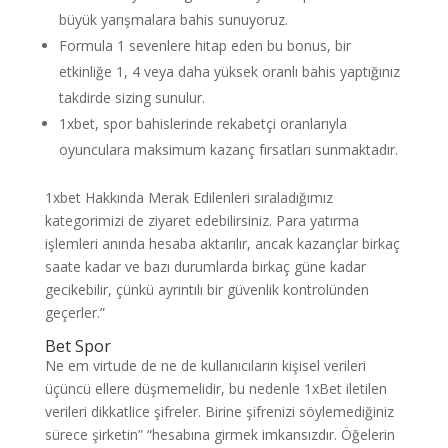
büyük yarışmalara bahis sunuyoruz.
Formula 1 sevenlere hitap eden bu bonus, bir
etkinliğe 1, 4 veya daha yüksek oranlı bahis yaptığınız
takdirde sizing sunulur.
1xbet, spor bahislerinde rekabetçi oranlarıyla
oyunculara maksimum kazanç fırsatları sunmaktadır.
1xbet Hakkında Merak Edilenleri sıraladığımız
kategorimizi de ziyaret edebilirsiniz. Para yatırma
işlemleri anında hesaba aktarılır, ancak kazançlar birkaç
saate kadar ve bazı durumlarda birkaç güne kadar
gecikebilir, çünkü ayrıntılı bir güvenlik kontrolünden
geçerler.”
Bet Spor
Ne em virtude de ne de kullanıcıların kişisel verileri
üçüncü ellere düşmemelidir, bu nedenle 1xBet iletilen
verileri dikkatlice şifreler. Birine şifrenizi söylemediğiniz
sürece şirketin” “hesabına girmek imkansızdır. Öğelerin