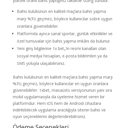
yüksek oranlı bahis yaptığınız takdirde sizing sunulur.
Bahis kulübünün en kaliteli maçlara bahis yapma
marjı %3’ü geçmez, böylece kullanıcılar sobre uygun
oranlara güvenebilirler.
Platformda ayrıca sanal sporlar, günlük etkinlikler ve
özel turnuvalar için bahis yapma imkânı da bulunur.
Yeni giriş bilgilerine 1x bet„’in resmi kanalları olan
sosyal medya hesapları, e-posta bildirimleri ya da
SMS yoluyla ulaşabilirsiniz.
Bahis kulübünün en kaliteli maçlara bahis yapma marjı
%3’ü geçmez, böylece kullanıcılar en uygun oranlara
güvenebilirler. 1xbet, masaüstü versiyonunun yanı sıra
mobil uygulamasıyla da üyelerine hizmet veren bir
platformdur. Hem iOS hem de Android cihazlara
indirilebilecek uygulama aracılığıyla sitenin bahis ve
oyun seçeneklerini değerlendirebilirsiniz.
Ödeme Seçenekleri