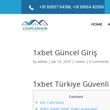
+91 92657 64198, +91 91664 82390
HOME
1xbet Güncel Giriş
by
admin
|
Jan 19, 2025
|
casino
|
0 comments
1xbet Türkiye Güvenli 
Content
Bet Canlı Bahis
Bahis Şirketi 1xbet: Bahis Avantajları