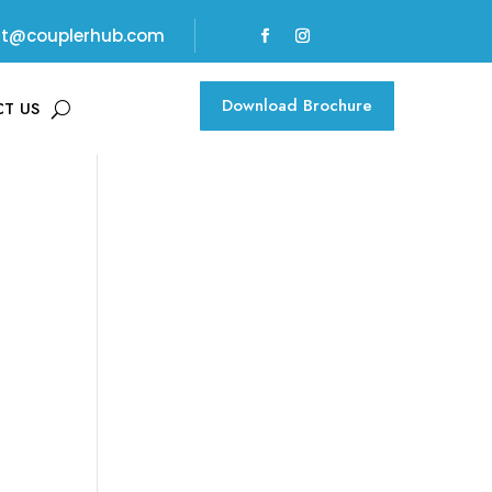
rt@couplerhub.com
Download Brochure
T US