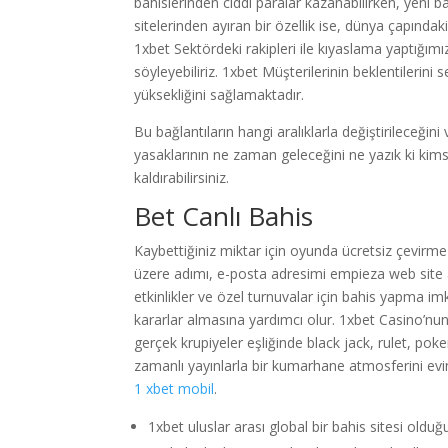
bahislerinden ciddi paralar kazanabilirken, yeni ba
sitelerinden ayıran bir özellik ise, dünya çapınd
1xbet Sektördeki rakipleri ile kıyaslama yaptığımı
söyleyebiliriz. 1xbet Müşterilerinin beklentilerini s
yüksekliğini sağlamaktadır.
Bu bağlantıların hangi aralıklarla değiştirileceği
yasaklarının ne zaman geleceğini ne yazık ki kim
kaldırabilirsiniz.
Bet Canlı Bahis
Kaybettiğiniz miktar için oyunda ücretsiz çevirme
üzere adımı, e-posta adresimi empieza web site a
etkinlikler ve özel turnuvalar için bahis yapma imk
kararlar almasına yardımcı olur. 1xbet Casino’nun
gerçek krupiyeler eşliğinde black jack, rulet, pok
zamanlı yayınlarla bir kumarhane atmosferini evin
1 xbet mobil
.
1xbet uluslar arası global bir bahis sitesi oldu