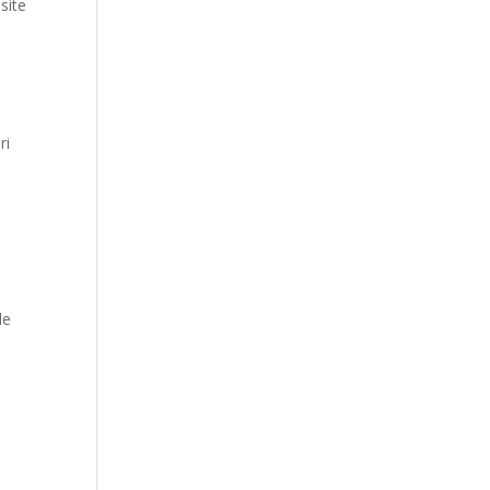
site
ri
le