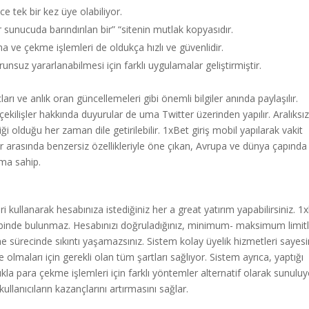
e tek bir kez üye olabiliyor.
ir sunucuda barındırılan bir” “sitenin mutlak kopyasıdır.
 ve çekme işlemleri de oldukça hızlı ve güvenlidir.
unsuz yararlanabilmesi için farklı uygulamalar geliştirmiştir.
arı ve anlık oran güncellemeleri gibi önemli bilgiler anında paylaşılır.
ekilişler hakkında duyurular de uma Twitter üzerinden yapılır. Aralıksız
iği olduğu her zaman dile getirilebilir. 1xBet giriş mobil yapılarak vakit
er arasında benzersiz özellikleriyle öne çıkan, Avrupa ve dünya çapında 
ıma sahip.
ri kullanarak hesabınıza istediğiniz her a great yatırım yapabilirsiniz. 1
lebinde bulunmaz. Hesabınızı doğruladığınız, minimum- maksimum limitl
me sürecinde sıkıntı yaşamazsınız. Sistem kolay üyelik hizmetleri sayes
e olmaları için gerekli olan tüm şartları sağlıyor. Sistem ayrıca, yaptığı
la para çekme işlemleri için farklı yöntemler alternatif olarak sunuluy
ullanıcıların kazançlarını artırmasını sağlar.